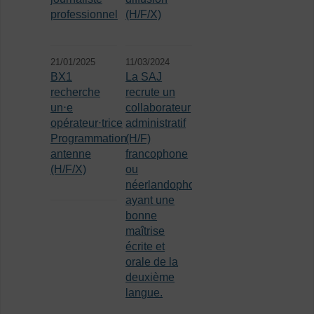
professionnel
(H/F/X)
21/01/2025
11/03/2024
BX1
La SAJ
recherche
recrute un
un⋅e
collaborateur
opérateur⋅trice
administratif
Programmation
(H/F)
antenne
francophone
(H/F/X)
ou
néerlandophone
ayant une
bonne
maîtrise
écrite et
orale de la
deuxième
langue.