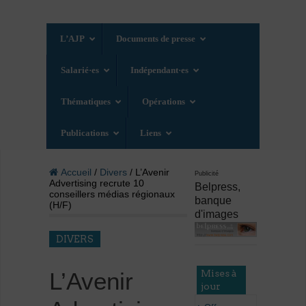
L’AJP
Documents de presse
Salarié·es
Indépendant·es
Thématiques
Opérations
Publications
Liens
Accueil
/
Divers
/ L’Avenir
Publicité
Advertising recrute 10
Belpress,
conseillers médias régionaux
banque
(H/F)
d'images
DIVERS
Mises à
L’Avenir
jour