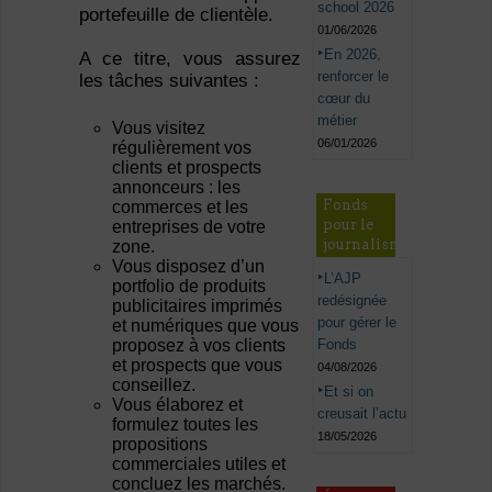
school 2026
portefeuille de clientèle.
01/06/2026
En 2026,
A ce titre, vous assurez
renforcer le
les tâches suivantes :
cœur du
métier
Vous visitez
06/01/2026
régulièrement vos
clients et prospects
annonceurs : les
Fonds
commerces et les
pour le
entreprises de votre
journalisme
zone.
Vous disposez d’un
L’AJP
portfolio de produits
redésignée
publicitaires imprimés
pour gérer le
et numériques que vous
proposez à vos clients
Fonds
et prospects que vous
04/08/2026
conseillez.
Et si on
Vous élaborez et
creusait l’actu
formulez toutes les
18/05/2026
propositions
commerciales utiles et
concluez les marchés.