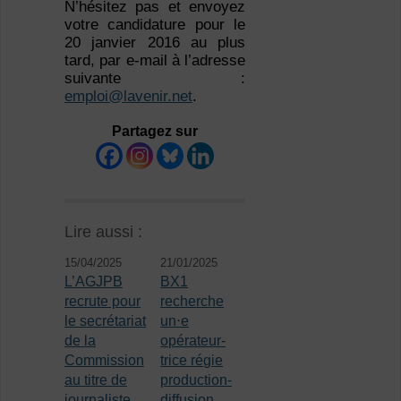
N’hésitez pas et envoyez
votre candidature pour le
20 janvier 2016 au plus
tard, par e-mail à l’adresse
suivante :
emploi@lavenir.net
.
Partagez sur
Lire aussi :
15/04/2025
21/01/2025
L’AGJPB
BX1
recrute pour
recherche
le secrétariat
un⋅e
de la
opérateur-
Commission
trice régie
au titre de
production-
journaliste
diffusion