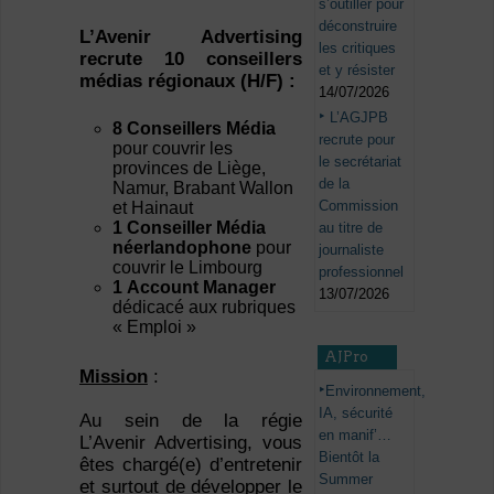
s’outiller pour
déconstruire
L’Avenir Advertising
les critiques
recrute 10 conseillers
et y résister
médias régionaux (H/F) :
14/07/2026
L’AGJPB
8 Conseillers Média
recrute pour
pour couvrir les
le secrétariat
provinces de Liège,
de la
Namur, Brabant Wallon
Commission
et Hainaut
1 Conseiller Média
au titre de
néerlandophone
pour
journaliste
couvrir le Limbourg
professionnel
1
Account Manager
13/07/2026
dédicacé aux rubriques
« Emploi »
AJPro
Mission
:
Environnement,
IA, sécurité
Au sein de la régie
en manif’…
L’Avenir Advertising, vous
Bientôt la
êtes chargé(e) d’entretenir
Summer
et surtout de développer le