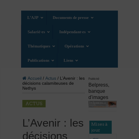
L’AJP
Documents de presse
Salarié·es
Indépendant·es
Thématiques
Opérations
Publications
Liens
Accueil
/
Actus
/ L’Avenir : les
Publicité
décisions calamiteuses de
Belpress,
Nethys
banque
d'images
ACTUS
L’Avenir : les
Mises à
jour
décisions