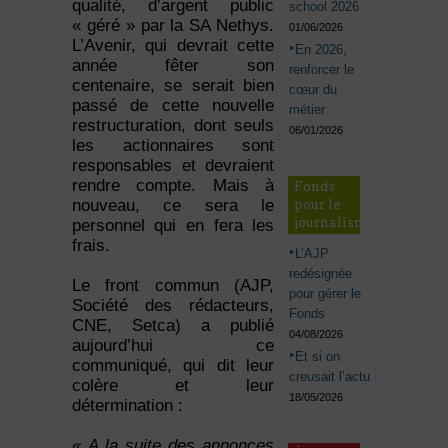
qualité, d’argent public
school 2026
« géré » par la SA Nethys.
01/06/2026
L’Avenir, qui devrait cette
En 2026,
année fêter son
renforcer le
centenaire, se serait bien
cœur du
passé de cette nouvelle
métier
restructuration, dont seuls
06/01/2026
les actionnaires sont
responsables et devraient
rendre compte. Mais à
Fonds
nouveau, ce sera le
pour le
journalisme
personnel qui en fera les
frais.
L’AJP
redésignée
Le front commun (AJP,
pour gérer le
Société des rédacteurs,
Fonds
CNE, Setca) a publié
04/08/2026
aujourd’hui ce
Et si on
communiqué, qui dit leur
creusait l’actu
colère et leur
18/05/2026
détermination :
« A la suite des annonces