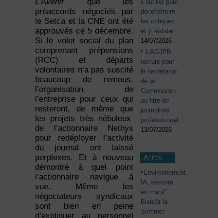
L’Avenir
que les
s’outiller pour
préaccords négociés par
déconstruire
le Setca et la CNE ont été
les critiques
approuvés ce 5 décembre.
et y résister
Si le volet social du plan
14/07/2026
comprenant prépensions
L’AGJPB
(RCC) et départs
recrute pour
volontaires n’a pas suscité
le secrétariat
beaucoup de remous,
de la
l’organisation de
Commission
l’entreprise pour ceux qui
au titre de
resteront, de même que
journaliste
les projets très nébuleux
professionnel
de l’actionnaire Nethys
13/07/2026
pour redéployer l’activité
du journal ont laissé
perplexes. Et à nouveau
AJPro
démontré à quel point
Environnement,
l’actionnaire navigue à
IA, sécurité
vue. Même les
en manif’…
négociateurs syndicaux
Bientôt la
sont bien en peine
Summer
d’expliquer au personnel