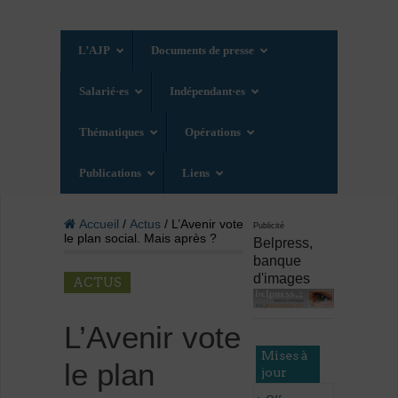
L’AJP
Documents de presse
Salarié·es
Indépendant·es
Thématiques
Opérations
Publications
Liens
Accueil
/
Actus
/ L’Avenir vote
Publicité
le plan social. Mais après ?
Belpress,
banque
d'images
ACTUS
L’Avenir vote
Mises à
le plan
jour