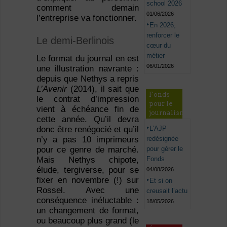
school 2026
comment demain
01/06/2026
l’entreprise va fonctionner.
En 2026,
renforcer le
Le demi-Berlinois
cœur du
métier
Le format du journal en est
06/01/2026
une illustration navrante :
depuis que Nethys a repris
L’Avenir
(2014), il sait que
Fonds
le contrat d’impression
pour le
vient à échéance fin de
journalisme
cette année. Qu’il devra
L’AJP
donc être renégocié et qu’il
redésignée
n’y a pas 10 imprimeurs
pour gérer le
pour ce genre de marché.
Fonds
Mais Nethys chipote,
élude, tergiverse, pour se
04/08/2026
fixer en novembre (!) sur
Et si on
Rossel. Avec une
creusait l’actu
conséquence inéluctable :
18/05/2026
un changement de format,
ou beaucoup plus grand (le