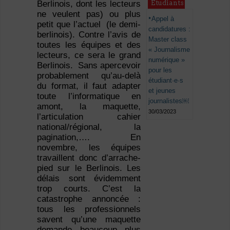
Étudiants
Berlinois, dont les lecteurs
ne veulent pas) ou plus
Appel à
petit que l’actuel (le demi-
candidatures :
berlinois). Contre l’avis de
Master class
toutes les équipes et des
« Journalisme
lecteurs, ce sera le grand
numérique »
Berlinois. Sans apercevoir
pour les
probablement qu’au-delà
étudiant·e·s
du format, il faut adapter
et jeunes
toute l’informatique en
journalistes￼
amont, la maquette,
30/03/2023
l’articulation cahier
national/régional, la
pagination,…. En
novembre, les équipes
travaillent donc d’arrache-
pied sur le Berlinois. Les
délais sont évidemment
trop courts. C’est la
catastrophe annoncée :
tous les professionnels
savent qu’une maquette
demande beaucoup plus