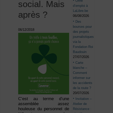
Offre
social. Mais
d’emploi à
LaLibre.be
après ?
06/08/2026
Des
bourses pour
06/12/2018
des projets
journalistiques
via la
Fondation Roi
Baudouin
27/07/2026
Carte
blanche –
Comment
informer sur
les accidents
de la route ?
20/07/2026
C’est au terme d’une
Invitation –
assemblée assez
Atelier de
houleuse du personnel de
Résistance :