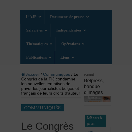
L’AJP
Documents de presse
Salarié·es
Indépendant·es
Thématiques
Opérations
Publications
Liens
Accueil
/
Communiqués
/ Le
Publicité
Congrès de la FIJ condamne
Belpress,
les nouvelles tentatives de
banque
priver les journalistes belges et
d'images
français de leurs droits d’auteur
COMMUNIQUÉS
Mises à
Le Congrès
jour