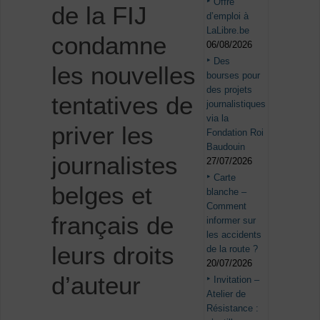
Offre
de la FIJ
d’emploi à
LaLibre.be
condamne
06/08/2026
Des
les nouvelles
bourses pour
des projets
tentatives de
journalistiques
via la
priver les
Fondation Roi
Baudouin
journalistes
27/07/2026
Carte
belges et
blanche –
Comment
français de
informer sur
les accidents
leurs droits
de la route ?
20/07/2026
d’auteur
Invitation –
Atelier de
Résistance :