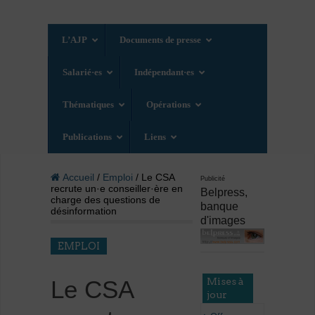
L’AJP
Documents de presse
Salarié·es
Indépendant·es
Thématiques
Opérations
Publications
Liens
Accueil
/
Emploi
/ Le CSA
Publicité
recrute un·e conseiller·ère en
Belpress,
charge des questions de
banque
désinformation
d'images
EMPLOI
Mises à
Le CSA
jour