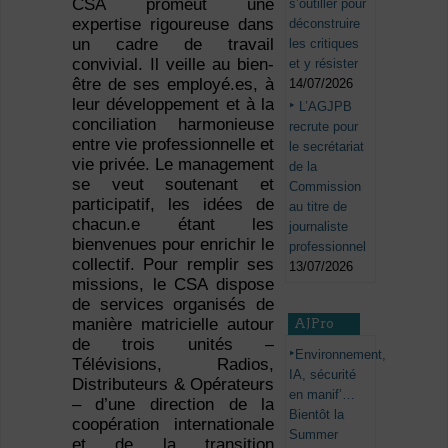
CSA promeut une
s’outiller pour
expertise rigoureuse dans
déconstruire
un cadre de travail
les critiques
convivial. Il veille au bien-
et y résister
être de ses employé.es, à
14/07/2026
leur développement et à la
L’AGJPB
conciliation harmonieuse
recrute pour
entre vie professionnelle et
le secrétariat
vie privée. Le management
de la
se veut soutenant et
Commission
participatif, les idées de
au titre de
chacun.e étant les
journaliste
bienvenues pour enrichir le
professionnel
collectif. Pour remplir ses
13/07/2026
missions, le CSA dispose
de services organisés de
manière matricielle autour
AJPro
de trois unités –
Environnement,
Télévisions, Radios,
IA, sécurité
Distributeurs & Opérateurs
en manif’…
– d’une direction de la
Bientôt la
coopération internationale
Summer
et de la transition