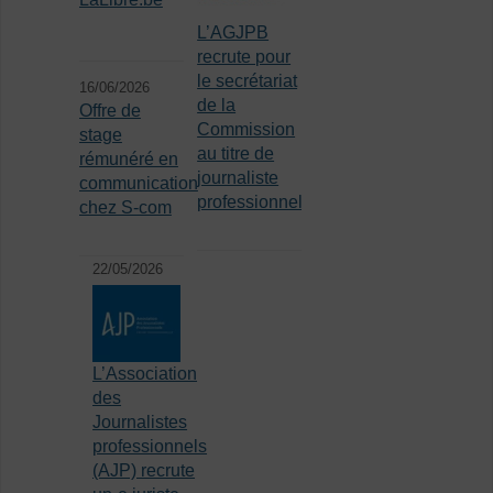
L’AGJPB
recrute pour
le secrétariat
16/06/2026
de la
Offre de
Commission
stage
au titre de
rémunéré en
journaliste
communication
professionnel
chez S-com
22/05/2026
L’Association
des
Journalistes
professionnels
(AJP) recrute