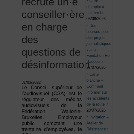
recrute un·e
Offre
d’emploi à
conseiller·ère
LaLibre.be
06/08/2026
en charge
Des
bourses pour
des
des projets
journalistiques
questions de
via la
Fondation Roi
désinformation
Baudouin
27/07/2026
Carte
blanche –
31/03/2022
Comment
Le Conseil supérieur de
informer sur
l’audiovisuel (CSA) est le
les accidents
régulateur des médias
de la route ?
audiovisuels de la
20/07/2026
Fédération Wallonie-
Bruxelles. Employeur
Invitation –
public comptant une
Atelier de
trentaine d’employé.es, le
Résistance :