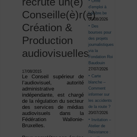
recrute un(e)
Offre
d’emploi à
Conseille(è)r(e)
LaLibre.be
06/08/2026
Création &
Des
bourses pour
Production
des projets
journalistiques
audiovisuelles
via la
Fondation Roi
Baudouin
27/07/2026
17/08/2015
Carte
Le Conseil supérieur de
blanche –
l’audiovisuel, autorité
Comment
administrative
informer sur
indépendante, est chargé
les accidents
de la régulation du secteur
de la route ?
des services de médias
20/07/2026
audiovisuels dans la
Fédération Wallonie-
Invitation –
Bruxelles.
Atelier de
Résistance :