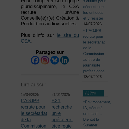
Pour compléter son équipe
s’outiller pour
pluridisciplinaire, le CSA
déconstruire
recrute un/une
les critiques
Conseille(è)r(e) Création &
et y résister
Production audiovisuelles.
14/07/2026
L’AGJPB
Plus d’info sur
le site du
recrute pour
CSA
.
le secrétariat
de la
Partagez sur
Commission
au titre de
journaliste
professionnel
13/07/2026
Lire aussi :
AJPro
15/04/2025
21/01/2025
L’AGJPB
BX1
Environnement,
recrute pour
recherche
IA, sécurité
le secrétariat
un⋅e
en manif’…
Bientôt la
de la
opérateur-
Summer
Commission
trice régie