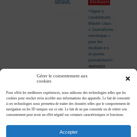
langue.
Étudiants
Appel à
candidatures :
Master class
« Journalisme
numérique »
pour les
étudiant·e·s
et jeunes
journalistes￼
30/03/2023
Gérer le consentement aux
cookies
Pour offrir les meilleures expériences, nous utilisons des technologies telles que les
cookies pour stocker et/ou accéder aux informations des appareils. Le fait de consentir
à ces technologies nous permettra de traiter des données telles que le comportement de
navigation ou les ID uniques sur ce site. Le fait de ne pas consentir ou de retirer son
consentement peut avoir un effet négatif sur certaines caractéristiques et fonctions.
Accepter