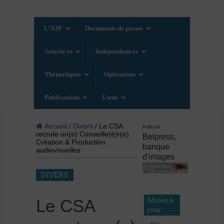
L’AJP
Documents de presse
Salarié·es
Indépendant·es
Thématiques
Opérations
Publications
Liens
Accueil
/
Divers
/ Le CSA
Publicité
recrute un(e) Conseille(è)r(e)
Belpress,
Création & Production
banque
audiovisuelles
d'images
DIVERS
Mises à
Le CSA
jour