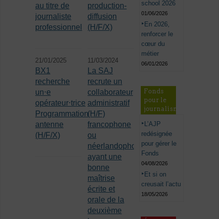
school 2026
au titre de
production-
01/06/2026
journaliste
diffusion
En 2026,
professionnel
(H/F/X)
renforcer le
cœur du
métier
21/01/2025
11/03/2024
06/01/2026
BX1
La SAJ
recherche
recrute un
Fonds
un⋅e
collaborateur
pour le
opérateur⋅trice
administratif
journalisme
Programmation
(H/F)
L’AJP
antenne
francophone
redésignée
(H/F/X)
ou
pour gérer le
néerlandophone
Fonds
ayant une
04/08/2026
bonne
Et si on
maîtrise
creusait l’actu
écrite et
18/05/2026
orale de la
deuxième