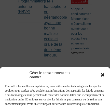
Programmation
(H/F)
Étudiants
antenne
francophone
Appel à
(H/F/X)
ou
candidatures :
néerlandophone
Master class
ayant une
« Journalisme
bonne
numérique »
maîtrise
pour les
étudiant·e·s
écrite et
et jeunes
orale de la
journalistes￼
deuxième
30/03/2023
langue.
Gérer le consentement aux
cookies
Pour offrir les meilleures expériences, nous utilisons des technologies telles que les
cookies pour stocker et/ou accéder aux informations des appareils. Le fait de consentir
à ces technologies nous permettra de traiter des données telles que le comportement de
navigation ou les ID uniques sur ce site. Le fait de ne pas consentir ou de retirer son
consentement peut avoir un effet négatif sur certaines caractéristiques et fonctions.