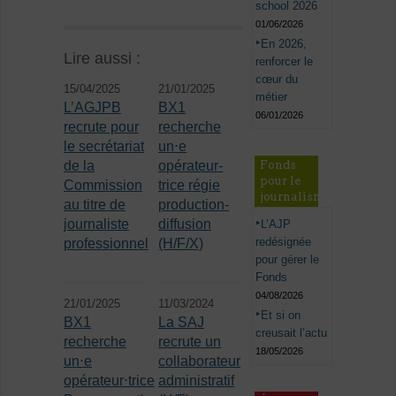
school 2026
01/06/2026
En 2026,
Lire aussi :
renforcer le
cœur du
15/04/2025
21/01/2025
métier
L’AGJPB
BX1
06/01/2026
recrute pour
recherche
le secrétariat
un⋅e
Fonds
de la
opérateur-
pour le
Commission
trice régie
journalisme
au titre de
production-
journaliste
diffusion
L’AJP
redésignée
professionnel
(H/F/X)
pour gérer le
Fonds
04/08/2026
21/01/2025
11/03/2024
Et si on
BX1
La SAJ
creusait l’actu
recherche
recrute un
18/05/2026
un⋅e
collaborateur
opérateur⋅trice
administratif