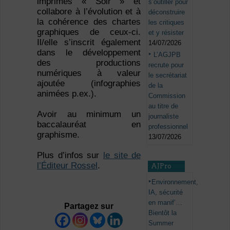
imprimés « Soir » et
s’outiller pour
collabore à l’évolution et à
déconstruire
la cohérence des chartes
les critiques
graphiques de ceux-ci.
et y résister
Il/elle s’inscrit également
14/07/2026
dans le développement
L’AGJPB
des productions
recrute pour
numériques à valeur
le secrétariat
ajoutée (infographies
de la
animées p.ex.).
Commission
au titre de
Avoir au minimum un
journaliste
baccalauréat en
professionnel
graphisme.
13/07/2026
Plus d’infos sur
le site de
l’Éditeur Rossel
.
AJPro
Environnement,
IA, sécurité
en manif’…
Partagez sur
Bientôt la
Summer