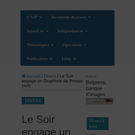
L’AJP
Documents de presse
Salarié·es
Indépendant·es
Thématiques
Opérations
Publications
Liens
Accueil
/
Divers
/ Le Soir
Publicité
engage un Graphiste de Presse
Belpress,
(m/f)
banque
d'images
DIVERS
Le Soir
Mises à
jour
engage un