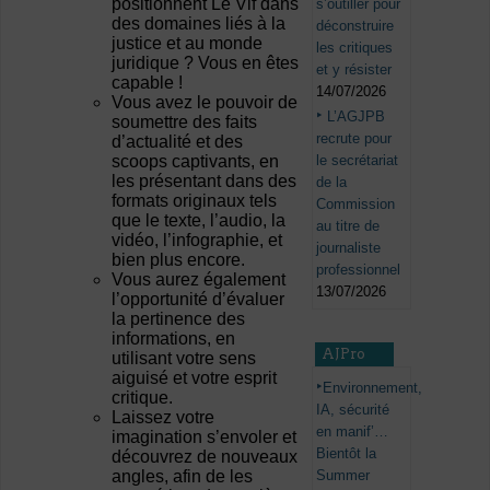
positionnent Le Vif dans
s’outiller pour
des domaines liés à la
déconstruire
justice et au monde
les critiques
juridique ? Vous en êtes
et y résister
capable !
14/07/2026
Vous avez le pouvoir de
L’AGJPB
soumettre des faits
recrute pour
d’actualité et des
le secrétariat
scoops captivants, en
les présentant dans des
de la
formats originaux tels
Commission
que le texte, l’audio, la
au titre de
vidéo, l’infographie, et
journaliste
bien plus encore.
professionnel
Vous aurez également
13/07/2026
l’opportunité d’évaluer
la pertinence des
informations, en
AJPro
utilisant votre sens
aiguisé et votre esprit
Environnement,
critique.
IA, sécurité
Laissez votre
en manif’…
imagination s’envoler et
Bientôt la
découvrez de nouveaux
Summer
angles, afin de les