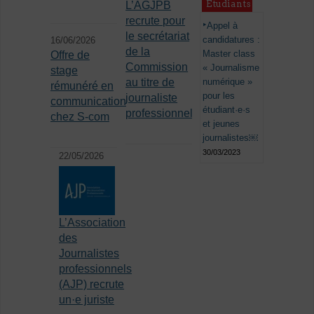
Étudiants
L’AGJPB
recrute pour
Appel à
le secrétariat
candidatures :
16/06/2026
de la
Master class
Offre de
Commission
« Journalisme
stage
au titre de
numérique »
rémunéré en
pour les
journaliste
communication
étudiant·e·s
professionnel
chez S-com
et jeunes
journalistes￼
30/03/2023
22/05/2026
L’Association
des
Journalistes
professionnels
(AJP) recrute
un·e juriste