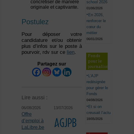
concrétiser de manière
school 2026
originale et captivante.
01/06/2026
En 2026,
Postulez
renforcer le
cœur du
métier
Pour déposer votre
06/01/2026
candidature et/ou obtenir
plus d’infos sur le poste à
pourvoir, rdv sur ce
lien
.
Fonds
pour le
Partagez sur
journalisme
L’AJP
redésignée
pour gérer le
Fonds
Lire aussi :
04/08/2026
Et si on
06/08/2026
13/07/2026
creusait l’actu
Offre
18/05/2026
d’emploi à
LaLibre.be