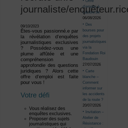
Offre
journaliste/enquêteur.ric
d’emploi à
LaLibre.be
06/08/2026
Des
09/10/2023
bourses pour
Êtes-vous passionné.e par
des projets
la révélation d’enquêtes
journalistiques
journalistiques exclusives
via la
? Possédez-vous une
Fondation Roi
plume affûtée et une
Baudouin
compréhension
27/07/2026
approfondie des questions
juridiques ? Alors cette
Carte
offre d’emploi est faite
blanche –
pour vous !
Comment
informer sur
Votre défi
les accidents
de la route ?
20/07/2026
Vous réalisez des
Invitation –
enquêtes exclusives.
Atelier de
Proposer des sujets
Résistance :
journalistiques qui