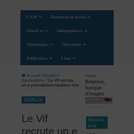
L’AJP
Documents de presse
Salarié·es
Indépendant·es
Thématiques
Opérations
Publications
Liens
Accueil
/
Emploi
•
Publicité
Journalisme
/ Le Vif recrute
Belpress,
un.e journaliste/enquêteur.rice
banque
d'images
EMPLOI
Le Vif
Mises à
jour
recrute un.e