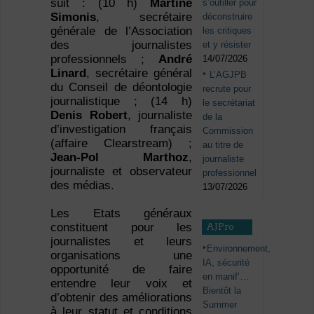
suit : (10 h)
Martine
s’outiller pour
Simonis
, secrétaire
déconstruire
générale de l’Association
les critiques
des journalistes
et y résister
professionnels ;
André
14/07/2026
Linard
, secrétaire général
L’AGJPB
du Conseil de déontologie
recrute pour
journalistique ; (14 h)
le secrétariat
Denis Robert
, journaliste
de la
d’investigation français
Commission
(affaire Clearstream) ;
au titre de
Jean-Pol Marthoz
,
journaliste
journaliste et observateur
professionnel
des médias.
13/07/2026
Les Etats généraux
constituent pour les
AJPro
journalistes et leurs
Environnement,
organisations une
IA, sécurité
opportunité de faire
en manif’…
entendre leur voix et
Bientôt la
d’obtenir des améliorations
Summer
à leur statut et conditions