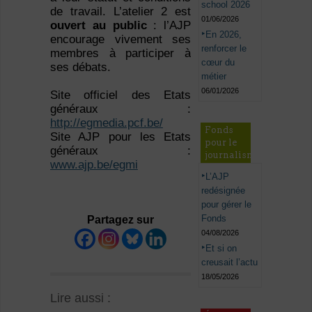
school 2026
de travail. L’atelier 2 est
01/06/2026
ouvert au public
: l’AJP
En 2026,
encourage vivement ses
renforcer le
membres à participer à
cœur du
ses débats.
métier
06/01/2026
Site officiel des Etats
généraux :
http://egmedia.pcf.be/
Fonds
Site AJP pour les Etats
pour le
généraux :
journalisme
www.ajp.be/egmi
L’AJP
redésignée
pour gérer le
Fonds
Partagez sur
04/08/2026
Et si on
creusait l’actu
18/05/2026
Lire aussi :