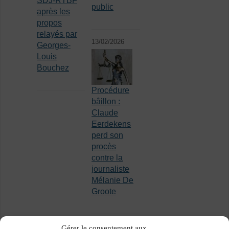
SDJ-RTBF
public
après les
propos
relayés par
13/02/2026
Georges-
Louis
Bouchez
Procédure
bâillon :
Claude
Eerdekens
perd son
procès
contre la
journaliste
Mélanie De
Groote
Gérer le consentement aux