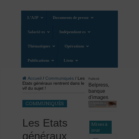
L’AJP
Documents de presse
Salarié·es
Indépendant·es
Thématiques
Opérations
Publications
Liens
Accueil
/
Communiqués
/ Les
Publicité
Etats généraux rentrent dans le
Belpress,
vif du sujet !
banque
d'images
COMMUNIQUÉS
Les Etats
Mises à
jour
généraux