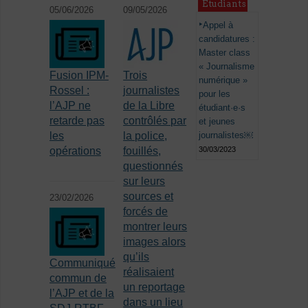
Étudiants
05/06/2026
09/05/2026
Appel à
candidatures :
Master class
« Journalisme
Fusion IPM-
Trois
numérique »
Rossel :
journalistes
pour les
l’AJP ne
de la Libre
étudiant·e·s
retarde pas
contrôlés par
et jeunes
journalistes￼
les
la police,
30/03/2023
opérations
fouillés,
questionnés
sur leurs
sources et
23/02/2026
forcés de
montrer leurs
images alors
qu’ils
Communiqué
réalisaient
commun de
un reportage
l’AJP et de la
dans un lieu