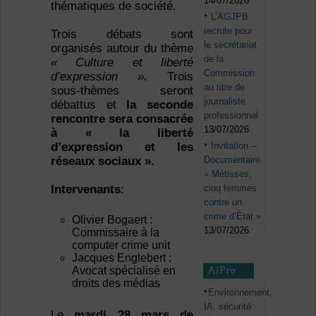
14/07/2026
thématiques de société.
L’AGJPB
recrute pour
Trois débats sont
le secrétariat
organisés autour du thème
de la
« Culture et liberté
Commission
d’expression ».
Trois
au titre de
sous-thèmes seront
journaliste
débattus et
la seconde
professionnel
rencontre sera consacrée
13/07/2026
à « la liberté
Invitation –
d’expression et les
Documentaire
réseaux sociaux ».
« Métisses,
cinq femmes
Intervenants
:
contre un
crime d’État »
Olivier Bogaert :
13/07/2026
Commissaire à la
computer crime unit
Jacques Englebert :
Avocat spécialisé en
AJPro
droits des médias
Environnement,
IA, sécurité
Le
mardi 28 mars de