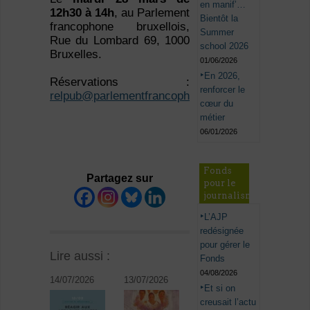
en manif’…
12h30 à 14h
, au Parlement
Bientôt la
francophone bruxellois,
Summer
Rue du Lombard 69, 1000
school 2026
Bruxelles.
01/06/2026
En 2026,
Réservations :
renforcer le
relpub@parlementfrancophone.brussels
cœur du
métier
06/01/2026
Fonds
Partagez sur
pour le
journalisme
L’AJP
redésignée
pour gérer le
Lire aussi :
Fonds
04/08/2026
14/07/2026
13/07/2026
Et si on
creusait l’actu