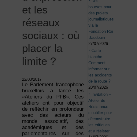
Des
et les
bourses pour
des projets
réseaux
journalistiques
via la
Fondation Roi
sociaux : où
Baudouin
27/07/2026
placer la
Carte
blanche –
limite ?
Comment
informer sur
les accidents
22/03/2017
de la route ?
Le Parlement francophone
20/07/2026
bruxellois a lancé les
Invitation –
«Ateliers du PFB». Ces
Atelier de
ateliers ont pour objectif
Résistance :
de réfléchir en profondeur
s’outiller pour
avec des acteurs du
déconstruire
monde associatif, des
les critiques
académiques et des
et y résister
parlementaires sur des