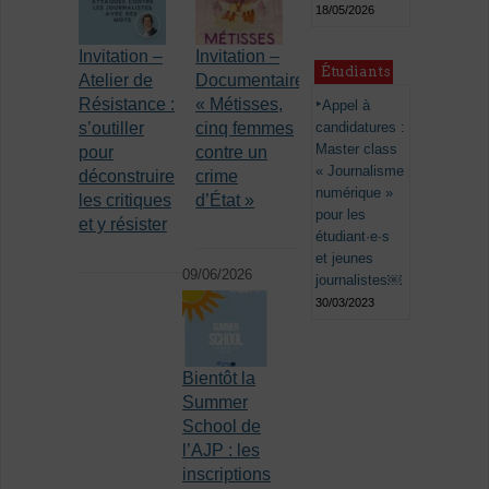
18/05/2026
Invitation –
Invitation –
Étudiants
Atelier de
Documentaire
Résistance :
« Métisses,
Appel à
s’outiller
cinq femmes
candidatures :
Master class
pour
contre un
« Journalisme
déconstruire
crime
numérique »
les critiques
d’État »
pour les
et y résister
étudiant·e·s
et jeunes
09/06/2026
journalistes￼
30/03/2023
Bientôt la
Summer
School de
l’AJP : les
inscriptions