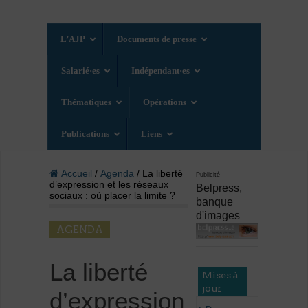
L’AJP
Documents de presse
Salarié·es
Indépendant·es
Thématiques
Opérations
Publications
Liens
Accueil
/
Agenda
/ La liberté
Publicité
d’expression et les réseaux
Belpress,
sociaux : où placer la limite ?
banque
d'images
AGENDA
La liberté
Mises à
jour
d’expression