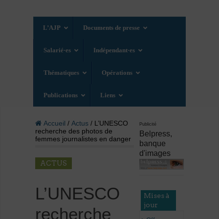
L’AJP
Documents de presse
Salarié·es
Indépendant·es
Thématiques
Opérations
Publications
Liens
Accueil
/
Actus
/ L’UNESCO
Publicité
recherche des photos de
Belpress,
femmes journalistes en danger
banque
d'images
ACTUS
L’UNESCO
Mises à
jour
recherche