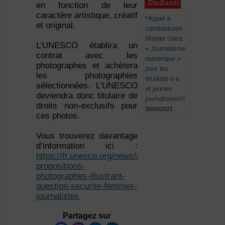
Étudiants
en fonction de leur
caractère artistique, créatif
Appel à
et original.
candidatures :
Master class
L’UNESCO établira un
« Journalisme
contrat avec les
numérique »
photographes et achètera
pour les
les photographies
étudiant·e·s
sélectionnées. L’UNESCO
et jeunes
deviendra donc titulaire de
journalistes￼
droits non-exclusifs pour
30/03/2023
ces photos.
Vous trouverez davantage
d’information ici :
https://fr.unesco.org/news/appel-
propositions-
photographes-illustrant-
question-securite-femmes-
journalistes
Partagez sur