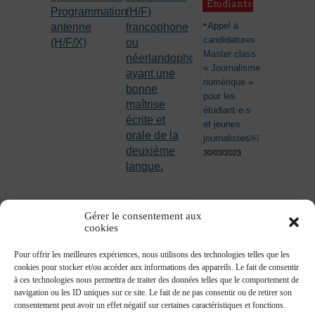
Étudiants
Programmation
(H/F)
Appel à
antenne
francophone
candidatures :
(H/F/X)
ou
Master class
néerlandophone
« Journalisme
ayant une
numérique »
bonne
pour les
maîtrise
étudiant·e·s
écrite et
et jeunes
orale de la
journalistes￼
deuxième
30/03/2023
langue.
Gérer le consentement aux
cookies
Pour offrir les meilleures expériences, nous utilisons des technologies telles que les
cookies pour stocker et/ou accéder aux informations des appareils. Le fait de consentir
à ces technologies nous permettra de traiter des données telles que le comportement de
navigation ou les ID uniques sur ce site. Le fait de ne pas consentir ou de retirer son
consentement peut avoir un effet négatif sur certaines caractéristiques et fonctions.