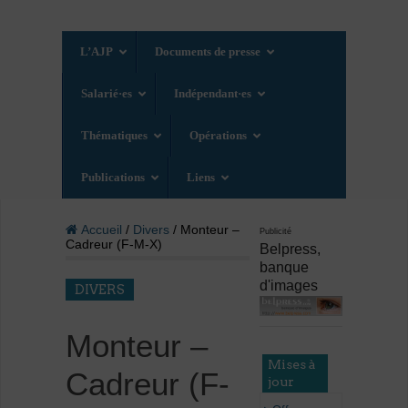
L’AJP
Documents de presse
Salarié·es
Indépendant·es
Thématiques
Opérations
Publications
Liens
Accueil
/
Divers
/ Monteur –
Publicité
Cadreur (F-M-X)
Belpress,
banque
d'images
DIVERS
Monteur –
Mises à
Cadreur (F-
jour