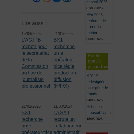
school 2026
01/06/2026
En 2026,
renforcer le
Lire aussi :
cœur du
métier
15/04/2025
21/01/2025
06/01/2026
L’AGJPB
BX1
recrute pour
recherche
le secrétariat
un⋅e
Fonds
de la
opérateur-
pour le
Commission
trice régie
journalisme
au titre de
production-
L’AJP
journaliste
diffusion
redésignée
professionnel
(H/F/X)
pour gérer le
Fonds
04/08/2026
21/01/2025
11/03/2024
Et si on
BX1
La SAJ
creusait l’actu
recherche
recrute un
18/05/2026
un⋅e
collaborateur
opérateur⋅trice
administratif