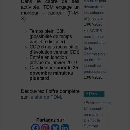
Dans le cadre de ses
s’outiller pour
activités, TDM engage un
déconstruire
monteur – cadreur (F-M-
les critiques
X).
et y résister
14/07/2026
L’AGJPB
Temps plein, 38h
(possibilité de temps
recrute pour
partiel à discuter)
le secrétariat
CDD 6 mois (possibilité
de la
d’évolution vers un CDI)
Commission
Entrée en fonction
au titre de
prévue mi-janvier 2019
journaliste
Candidature
pour le 25
professionnel
novembre minuit au
13/07/2026
plus tard
Découvrez l’offre complète
AJPro
sur
le site de TDM
.
Environnement,
IA, sécurité
en manif’…
Partagez sur
Bientôt la
Summer