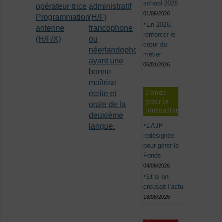
school 2026
opérateur⋅trice
administratif
01/06/2026
Programmation
(H/F)
En 2026,
antenne
francophone
renforcer le
(H/F/X)
ou
cœur du
néerlandophone
métier
ayant une
06/01/2026
bonne
maîtrise
Fonds
écrite et
pour le
orale de la
journalisme
deuxième
L’AJP
langue.
redésignée
pour gérer le
Fonds
04/08/2026
Et si on
creusait l’actu
18/05/2026