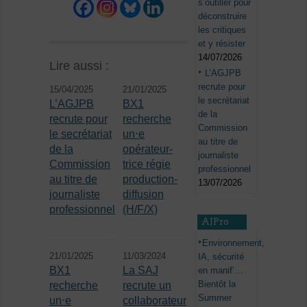
s’outiller pour
déconstruire
les critiques
et y résister
14/07/2026
Lire aussi :
L’AGJPB
recrute pour
15/04/2025
21/01/2025
le secrétariat
L’AGJPB
BX1
de la
recrute pour
recherche
Commission
le secrétariat
un⋅e
au titre de
de la
opérateur-
journaliste
Commission
trice régie
professionnel
au titre de
production-
13/07/2026
journaliste
diffusion
professionnel
(H/F/X)
AJPro
Environnement,
21/01/2025
11/03/2024
IA, sécurité
BX1
La SAJ
en manif’…
Bientôt la
recherche
recrute un
Summer
un⋅e
collaborateur