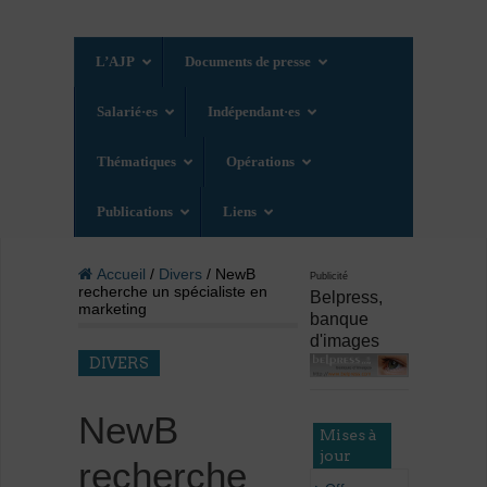
L’AJP
Documents de presse
Salarié·es
Indépendant·es
Thématiques
Opérations
Publications
Liens
Accueil
/
Divers
/ NewB
Publicité
recherche un spécialiste en
Belpress,
marketing
banque
d'images
DIVERS
NewB
Mises à
jour
recherche