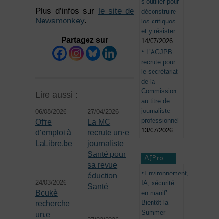
s’outiller pour
Plus d’infos sur
le site de
déconstruire
Newsmonkey
.
les critiques
et y résister
Partagez sur
14/07/2026
L’AGJPB
recrute pour
le secrétariat
de la
Commission
Lire aussi :
au titre de
journaliste
06/08/2026
27/04/2026
professionnel
Offre
La MC
13/07/2026
d’emploi à
recrute un·e
LaLibre.be
journaliste
Santé pour
AJPro
sa revue
Environnement,
éduction
24/03/2026
IA, sécurité
Santé
Boukè
en manif’…
Bientôt la
recherche
Summer
un.e