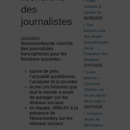
Offre
des
d’emploi à
LaLibre.be
journalistes
06/08/2026
Des
bourses pour
des projets
15/03/2016
journalistiques
Newsmonkey.be cherche
via la
des journalistes
francophones pour les
Fondation Roi
fonctions suivantes :
Baudouin
27/07/2026
suivre de près
Carte
l’actualité quotidienne,
blanche –
l’analyser et la raconter
Comment
écrire ces histoires que
informer sur
tout le monde a envie
les accidents
de partager sur les
de la route ?
réseaux sociaux
20/07/2026
en équipe, réfléchir à la
présence de
Invitation –
Newsmonkey sur les
Atelier de
réseaux sociaux
Résistance :