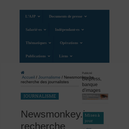
L’AJP
Documents de presse
Salarié·es
Indépendant·es
Thématiques
Opérations
Publications
Liens
Publicité
Accueil
/
Journalisme
/ Newsmonkey.be
Belpress,
recherche des journalistes
banque
d'images
JOURNALISME
Newsmonkey.be
Mises à
jour
recherche