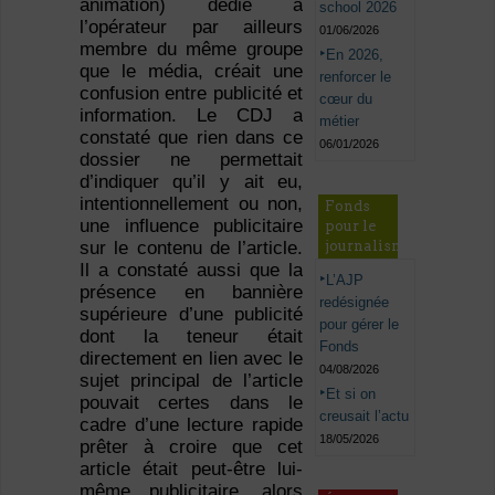
animation) dédié à
school 2026
l’opérateur par ailleurs
01/06/2026
membre du même groupe
En 2026,
que le média, créait une
renforcer le
confusion entre publicité et
cœur du
information. Le CDJ a
métier
constaté que rien dans ce
06/01/2026
dossier ne permettait
d’indiquer qu’il y ait eu,
intentionnellement ou non,
Fonds
une influence publicitaire
pour le
sur le contenu de l’article.
journalisme
Il a constaté aussi que la
L’AJP
présence en bannière
redésignée
supérieure d’une publicité
pour gérer le
dont la teneur était
Fonds
directement en lien avec le
04/08/2026
sujet principal de l’article
Et si on
pouvait certes dans le
creusait l’actu
cadre d’une lecture rapide
18/05/2026
prêter à croire que cet
article était peut-être lui-
même publicitaire, alors