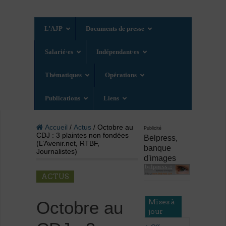
L’AJP
Documents de presse
Salarié·es
Indépendant·es
Thématiques
Opérations
Publications
Liens
Accueil
/
Actus
/ Octobre au
Publicité
CDJ : 3 plaintes non fondées
Belpress,
(L’Avenir.net, RTBF,
banque
Journalistes)
d'images
ACTUS
Mises à
Octobre au
jour