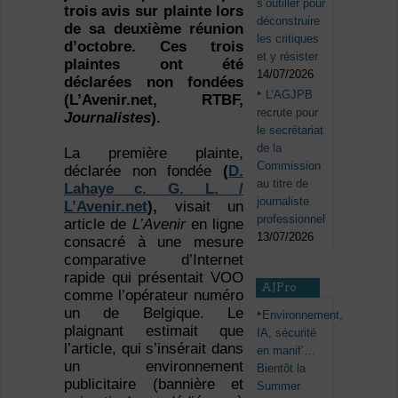
s’outiller pour
trois avis sur plainte lors
déconstruire
de sa deuxième réunion
les critiques
d’octobre. Ces trois
et y résister
plaintes ont été
14/07/2026
déclarées non fondées
L’AGJPB
(
L’Avenir.net, RTBF,
recrute pour
Journalistes
).
le secrétariat
de la
La première plainte,
Commission
déclarée non fondée
(
D.
au titre de
Lahaye c. G. L. /
journaliste
L’Avenir.net
),
visait un
professionnel
article de
L’Avenir
en ligne
13/07/2026
consacré à une mesure
comparative d’Internet
rapide qui présentait VOO
AJPro
comme l’opérateur numéro
un de Belgique. Le
Environnement,
plaignant estimait que
IA, sécurité
l’article, qui s’insérait dans
en manif’…
un environnement
Bientôt la
publicitaire (bannière et
Summer