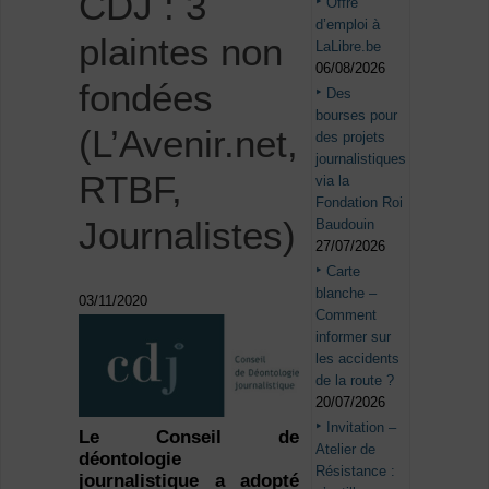
CDJ : 3
Offre
d’emploi à
plaintes non
LaLibre.be
06/08/2026
fondées
Des
bourses pour
(L’Avenir.net,
des projets
journalistiques
RTBF,
via la
Fondation Roi
Journalistes)
Baudouin
27/07/2026
Carte
blanche –
03/11/2020
Comment
informer sur
les accidents
de la route ?
20/07/2026
Invitation –
Le Conseil de
Atelier de
déontologie
Résistance :
journalistique a adopté