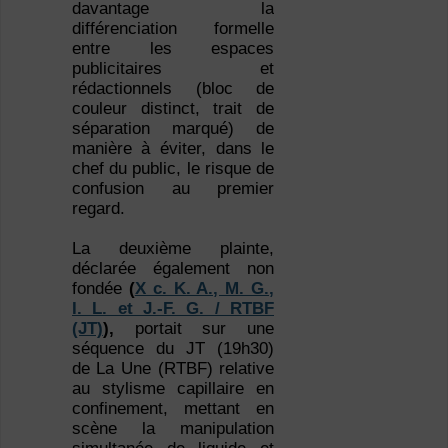
davantage la
différenciation formelle
entre les espaces
publicitaires et
rédactionnels (bloc de
couleur distinct, trait de
séparation marqué) de
manière à éviter, dans le
chef du public, le risque de
confusion au premier
regard.
La deuxième plainte,
déclarée également non
fondée
(
X c. K. A., M. G.,
I. L. et J.-F. G. / RTBF
(JT)
),
portait sur une
séquence du JT (19h30)
de La Une (RTBF) relative
au stylisme capillaire en
confinement, mettant en
scène la manipulation