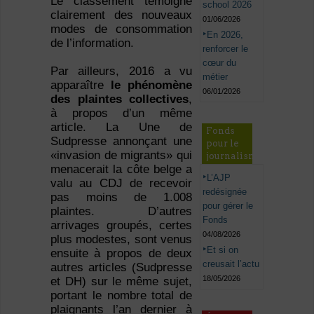
Le classement témoigne
school 2026
clairement des nouveaux
01/06/2026
modes de consommation
En 2026,
de l’information.
renforcer le
cœur du
Par ailleurs, 2016 a vu
métier
apparaître
le phénomène
06/01/2026
des plaintes collectives
,
à propos d’un même
article. La Une de
Fonds
Sudpresse annonçant une
pour le
«invasion de migrants» qui
journalisme
menacerait la côte belge a
L’AJP
valu au CDJ de recevoir
redésignée
pas moins de 1.008
pour gérer le
plaintes. D’autres
Fonds
arrivages groupés, certes
04/08/2026
plus modestes, sont venus
Et si on
ensuite à propos de deux
creusait l’actu
autres articles (Sudpresse
18/05/2026
et DH) sur le même sujet,
portant le nombre total de
plaignants l’an dernier à