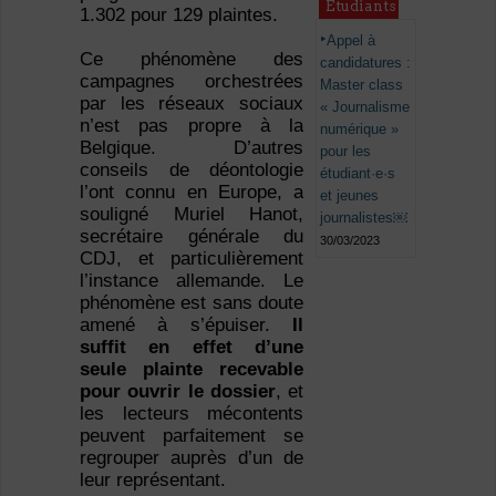
Étudiants
1.302 pour 129 plaintes.
Appel à
Ce phénomène des
candidatures :
campagnes orchestrées
Master class
par les réseaux sociaux
« Journalisme
n’est pas propre à la
numérique »
Belgique. D’autres
pour les
conseils de déontologie
étudiant·e·s
l’ont connu en Europe, a
et jeunes
souligné Muriel Hanot,
journalistes￼
secrétaire générale du
30/03/2023
CDJ, et particulièrement
l’instance allemande. Le
phénomène est sans doute
amené à s’épuiser.
Il
suffit en effet d’une
seule plainte recevable
pour ouvrir le dossier
, et
les lecteurs mécontents
peuvent parfaitement se
regrouper auprès d’un de
leur représentant.