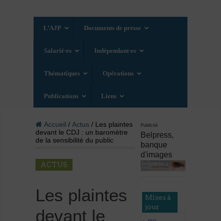
L’AJP
Documents de presse
Salarié·es
Indépendant·es
Thématiques
Opérations
Publications
Liens
Accueil
/
Actus
/ Les plaintes
Publicité
devant le CDJ : un baromètre
Belpress,
de la sensibilité du public
banque
d'images
ACTUS
Les plaintes
Mises à
jour
devant le