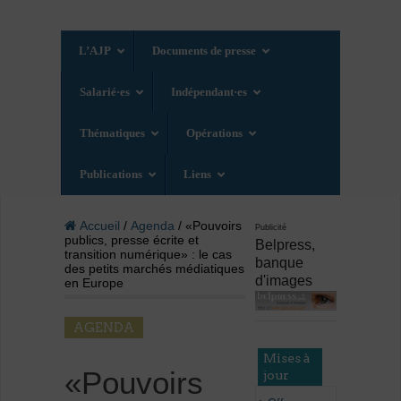
L’AJP
Documents de presse
Salarié·es
Indépendant·es
Thématiques
Opérations
Publications
Liens
Accueil
/
Agenda
/ «Pouvoirs
Publicité
publics, presse écrite et
Belpress,
transition numérique» : le cas
banque
des petits marchés médiatiques
d'images
en Europe
AGENDA
Mises à
«Pouvoirs
jour