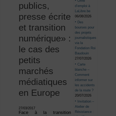
Offre
publics,
d’emploi à
LaLibre.be
presse écrite
06/08/2026
Des
et transition
bourses pour
des projets
numérique» :
journalistiques
via la
le cas des
Fondation Roi
Baudouin
petits
27/07/2026
Carte
marchés
blanche –
Comment
médiatiques
informer sur
les accidents
en Europe
de la route ?
20/07/2026
Invitation –
Atelier de
27/03/2017
Résistance :
Face à la transition