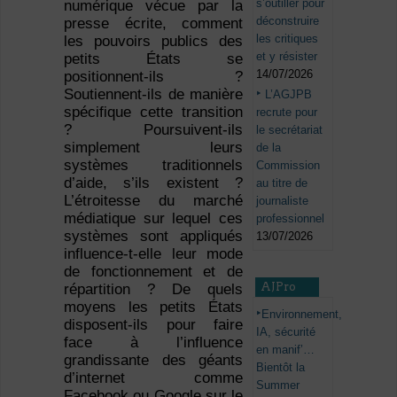
s’outiller pour
numérique vécue par la
déconstruire
presse écrite, comment
les critiques
les pouvoirs publics des
et y résister
petits États se
14/07/2026
positionnent-ils ?
Soutiennent-ils de manière
L’AGJPB
spécifique cette transition
recrute pour
? Poursuivent-ils
le secrétariat
simplement leurs
de la
systèmes traditionnels
Commission
d’aide, s’ils existent ?
au titre de
L’étroitesse du marché
journaliste
médiatique sur lequel ces
professionnel
systèmes sont appliqués
13/07/2026
influence-t-elle leur mode
de fonctionnement et de
AJPro
répartition ? De quels
moyens les petits États
Environnement,
disposent-ils pour faire
IA, sécurité
face à l’influence
en manif’…
grandissante des géants
Bientôt la
d’internet comme
Summer
Facebook ou Google sur le