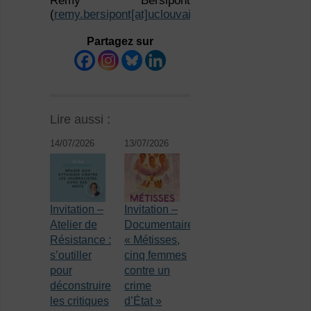
Rémy Bersipont
(
remy.bersipont[at]uclouvain.be
)
Partagez sur
Lire aussi :
14/07/2026
13/07/2026
Invitation –
Invitation –
Atelier de
Documentaire
Résistance :
« Métisses,
s’outiller
cinq femmes
pour
contre un
déconstruire
crime
les critiques
d’État »