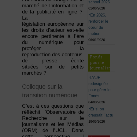
school 2026
marché de l’information et
01/06/2026
de la publicité en ligne ?
En 2026,
La
renforcer le
législation européenne sur
cœur du
les droits d’auteur est-elle
métier
encore pertinente à l’ère
06/01/2026
du numérique pour
protéger la
reproduction des contenus des entreprises
Fonds
de presse écrite
pour le
situées sur de petits
journalisme
marchés ?
L’AJP
redésignée
Colloque sur la
pour gérer le
transition numérique
Fonds
04/08/2026
C’est à ces questions que
Et si on
réfléchit l’Observatoire de
creusait l’actu
Recherche sur le
18/05/2026
journalisme et les Médias
(ORM) de l’UCL. Dans
cette perspective, il