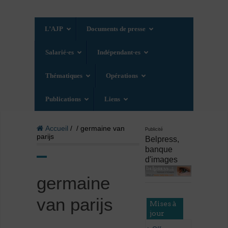
L’AJP
Documents de presse
Salarié·es
Indépendant·es
Thématiques
Opérations
Publications
Liens
Accueil
/ / germaine van
Publicité
parijs
Belpress,
banque
d'images
germaine
van parijs
Mises à
jour