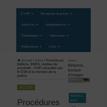
L’AJP
Documents de presse
Salarié·es
Indépendant·es
Thématiques
Opérations
Publications
Liens
Accueil
/
Actus
/ Procédures
Publicité
bâillons, EMFA, médias de
Belpress,
proximité : l’AJP consultée par
banque
le CSA et la ministre de la
d'images
justice
ACTUS
Mises à
Procédures
jour