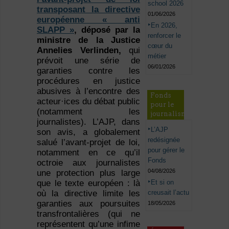
school 2026
transposant la directive
01/06/2026
européenne « anti
En 2026,
SLAPP »
, déposé par la
renforcer le
ministre de la Justice
cœur du
Annelies Verlinden,
qui
métier
prévoit une série de
06/01/2026
garanties contre les
procédures en justice
abusives à l’encontre des
Fonds
acteur·ices du débat public
pour le
(notamment les
journalisme
journalistes). L’AJP, dans
L’AJP
son avis, a globalement
redésignée
salué l’avant-projet de loi,
pour gérer le
notamment en ce qu’il
Fonds
octroie aux journalistes
04/08/2026
une protection plus large
Et si on
que le texte européen : là
creusait l’actu
où la directive limite les
garanties aux poursuites
18/05/2026
transfrontalières (qui ne
représentent qu’une infime