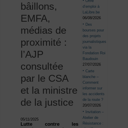
Offre
bâillons,
d’emploi à
LaLibre.be
EMFA,
06/08/2026
Des
médias de
bourses pour
des projets
proximité :
journalistiques
via la
l’AJP
Fondation Roi
Baudouin
consultée
27/07/2026
Carte
par le CSA
blanche –
Comment
et la ministre
informer sur
les accidents
de la justice
de la route ?
20/07/2026
Invitation –
Atelier de
05/11/2025
Résistance :
Lutte contre les