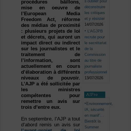
s’outiller pour
procédures bâillons,
déconstruire
mise en oeuvre de
les critiques
l’European Media
et y résister
Freedom Act, réforme
14/07/2026
des médias de proximité
: plusieurs projets de loi
L’AGJPB
et décrets, qui auront un
recrute pour
impact direct ou indirect
le secrétariat
sur les journalistes et le
de la
traitement de
Commission
l’information, sont
au titre de
actuellement en cours
journaliste
d’élaboration à différents
professionnel
niveaux de pouvoir.
13/07/2026
L’AJP a été sollicitée par
les ministres
AJPro
compétentes pour
remettre un avis sur
Environnement,
trois d’entre eux.
IA, sécurité
en manif’…
En septembre, l’AJP a tout
Bientôt la
d’abord remis un avis sur
Summer
l’avant-projet de loi