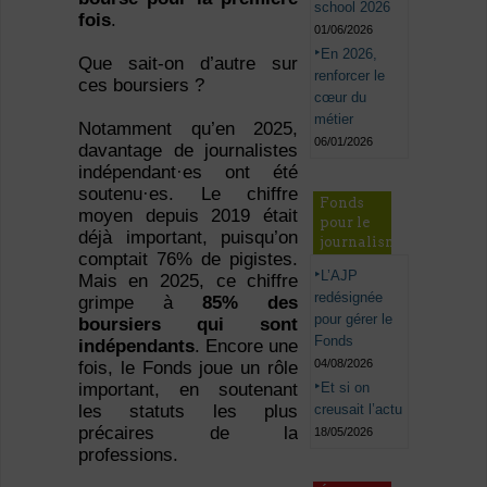
school 2026
fois
.
01/06/2026
En 2026,
Que sait-on d’autre sur
renforcer le
ces boursiers ?
cœur du
métier
Notamment qu’en 2025,
06/01/2026
davantage de journalistes
indépendant·es ont été
soutenu·es. Le chiffre
Fonds
moyen depuis 2019 était
pour le
déjà important, puisqu’on
journalisme
comptait 76% de pigistes.
L’AJP
Mais en 2025, ce chiffre
redésignée
grimpe à
85% des
pour gérer le
boursiers qui sont
Fonds
indépendants
. Encore une
04/08/2026
fois, le Fonds joue un rôle
Et si on
important, en soutenant
creusait l’actu
les statuts les plus
précaires de la
18/05/2026
professions.