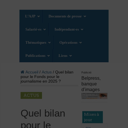
L’AJP
Documents de presse
Salarié·es
Indépendant·es
Thématiques
Opérations
Publications
Liens
Accueil
/
Actus
/ Quel bilan
Publicité
pour le Fonds pour le
Belpress,
journalisme en 2025 ?
banque
d'images
ACTUS
Quel bilan
Mises à
jour
pour le