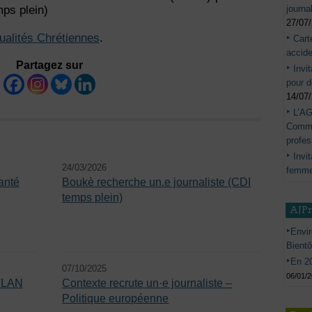
journa
ps plein)
27/07
tualités Chrétiennes
.
Cart
accide
Partagez sur
Invi
pour d
14/07
L’AG
Commis
profes
Invi
24/03/2026
femme
anté
Boukè recherche un.e journaliste (CDI
temps plein)
AJP
Envir
Bient
En 20
07/10/2025
06/01/
 VLAN
Contexte recrute un·e journaliste –
Politique européenne