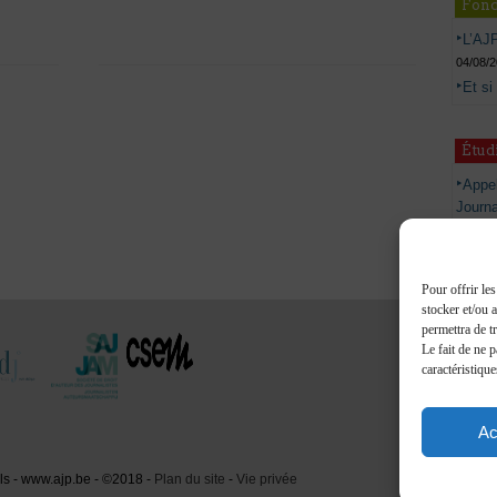
Fond
L’AJP
04/08/
Et si
Étud
Appel
Journ
étudia
30/03/
Pour offrir le
stocker et/ou 
permettra de t
Le fait de ne 
caractéristique
Ac
els - www.ajp.be - ©2018 -
Plan du site
-
Vie privée