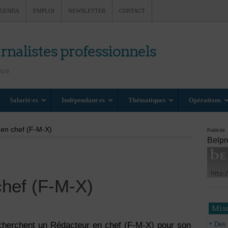
GENDA
EMPLOI
NEWSLETTER
CONTACT
rnalistes professionnels
nue
Salarié·es
Indépendant·es
Thématiques
Opérations
 en chef (F-M-X)
Publicité
Belpr
chef (F-M-X)
Mise
Des 
cherchent un Rédacteur en chef (F-M-X) pour son