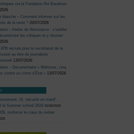
listiques via la Fondation Roi Baudouin
/2026
e blanche – Comment informer sur les
nts de la route ?
20/07/2026
tation – Atelier de Résistance : s’outiller
éconstruire les critiques et y résister
/2026
JPB recrute pour le secrétariat de la
sion au titre de journaliste
sionnel
13/07/2026
tation – Documentaire « Métisses, cinq
s contre un crime d’État »
13/07/2026
ro
onnement, IA, sécurité en manif’…
ôt la Summer school 2026
01/06/2026
26, renforcer le cœur du métier
2026