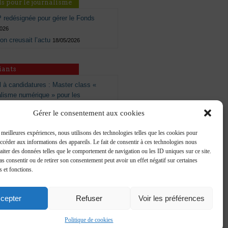
s pour le journalisme
 redésignée pour gérer le Fonds
2026
 on creusait l’actu
18/05/2026
iants
 à candidatures : Master class «
alisme numérique » pour les
nt·e·s et jeunes journalistes￼
Gérer le consentement aux cookies
2023
s meilleures expériences, nous utilisons des technologies telles que les cookies pour
accéder aux informations des appareils. Le fait de consentir à ces technologies nous
raiter des données telles que le comportement de navigation ou les ID uniques sur ce site.
pas consentir ou de retirer son consentement peut avoir un effet négatif sur certaines
s et fonctions.
cepter
Refuser
Voir les préférences
Politique de cookies