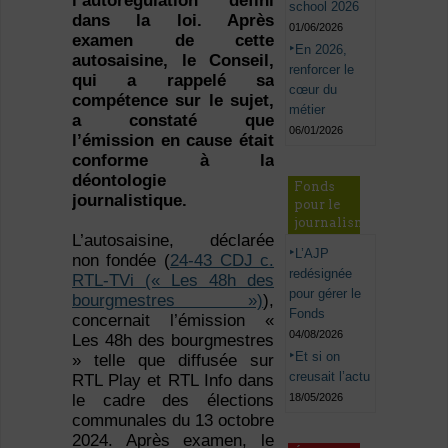
l’autorégulation défini
school 2026
dans la loi. Après
01/06/2026
examen de cette
En 2026,
autosaisine, le Conseil,
renforcer le
qui a rappelé sa
cœur du
compétence sur le sujet,
métier
a constaté que
06/01/2026
l’émission en cause était
conforme à la
déontologie
Fonds
journalistique.
pour le
journalisme
L’autosaisine, déclarée
L’AJP
non fondée (
24-43 CDJ c.
redésignée
RTL-TVi (« Les 48h des
pour gérer le
bourgmestres »)
),
Fonds
concernait l’émission «
04/08/2026
Les 48h des bourgmestres
Et si on
» telle que diffusée sur
creusait l’actu
RTL Play et RTL Info dans
18/05/2026
le cadre des élections
communales du 13 octobre
2024. Après examen, le