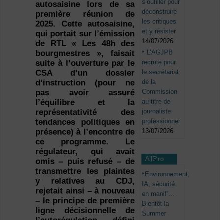
s’outiller pour
autosaisine lors de sa
déconstruire
première réunion de
les critiques
2025. Cette autosaisine,
et y résister
qui portait sur l’émission
14/07/2026
de RTL « Les 48h des
L’AGJPB
bourgmestres », faisait
recrute pour
suite à l’ouverture par le
le secrétariat
CSA d’un dossier
de la
d’instruction (pour ne
Commission
pas avoir assuré
au titre de
l’équilibre et la
journaliste
représentativité des
professionnel
tendances politiques en
13/07/2026
présence) à l’encontre de
ce programme. Le
régulateur, qui avait
AJPro
omis – puis refusé – de
transmettre les plaintes
Environnement,
y relatives au CDJ,
IA, sécurité
rejetait ainsi – à nouveau
en manif’…
– le principe de première
Bientôt la
ligne décisionnelle de
Summer