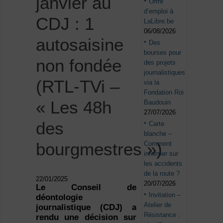
janvier au
Offre
d’emploi à
CDJ : 1
LaLibre.be
06/08/2026
autosaisine
Des
bourses pour
non fondée
des projets
journalistiques
(RTL-TVi –
via la
Fondation Roi
« Les 48h
Baudouin
27/07/2026
des
Carte
blanche –
bourgmestres »)
Comment
informer sur
les accidents
de la route ?
22/01/2025
20/07/2026
Le Conseil de
Invitation –
déontologie
Atelier de
journalistique (CDJ) a
Résistance :
rendu une décision sur