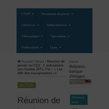
L’AJP
Documents de presse
Salarié·es
Indépendant·es
Thématiques
Opérations
Publications
Liens
Accueil
/
Actus
/ Réunion de
Publicité
janvier au CDJ : 1 autosaisine
Belpress,
non fondée (RTL-TVi – « Les
banque
48h des bourgmestres »)
d'images
ACTUS
Mises à
Réunion de
jour