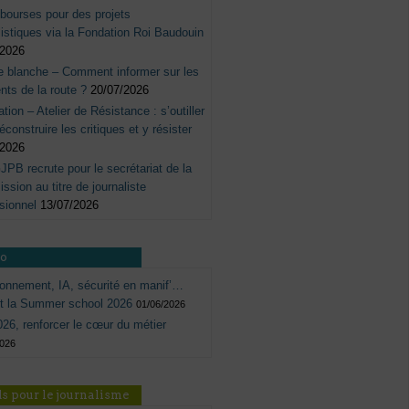
bourses pour des projets
listiques via la Fondation Roi Baudouin
/2026
e blanche – Comment informer sur les
nts de la route ?
20/07/2026
tation – Atelier de Résistance : s’outiller
éconstruire les critiques et y résister
/2026
JPB recrute pour le secrétariat de la
sion au titre de journaliste
sionnel
13/07/2026
ro
onnement, IA, sécurité en manif’…
ôt la Summer school 2026
01/06/2026
26, renforcer le cœur du métier
2026
s pour le journalisme