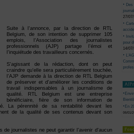
Des 
journa
27/07
Cart
Suite à l’annonce, par la direction de RTL
accide
Belgium, de son intention de supprimer 105
Invi
emplois, l’Association des journalistes
pour d
professionnels (AJP) partage l’émoi et
14/07
l’inquiétude des travailleurs concernés.
L’AG
Commis
S’agissant de la rédaction, dont on peut
profes
craindre qu’elle sera particulièrement touchée,
l’AJP demande à la direction de RTL Belgium
de préserver et d’améliorer les conditions de
AJP
travail indispensables à un journalisme de
Envir
qualité. RTL Belgium est une entreprise
Bient
bénéficiaire, fière de son information de
té. La pérennité de sa rentabilité devant les
En 20
ment de la qualité de ses contenus devant son
06/01/
Fond
 de journalistes ne peut garantir l’avenir d’aucun