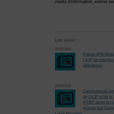
média d’information, estime en
Lire aussi :
05/06/2026
Fusion IPM-Rosse
l’AJP ne retarde 
opérations
23/02/2026
Communiqué c
de l’AJP et de la
RTBF après les 
relayés par Geor
Louis Bouchez