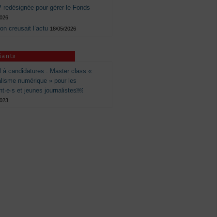
 redésignée pour gérer le Fonds
2026
 on creusait l’actu
18/05/2026
iants
 à candidatures : Master class «
alisme numérique » pour les
nt·e·s et jeunes journalistes￼
2023