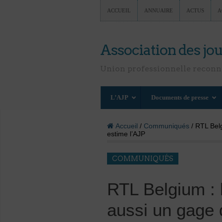
ACCUEIL
ANNUAIRE
ACTUS
A
Association des jou
Union professionnelle recon
L’AJP
Documents de presse
Accueil
/
Communiqués
/ RTL Belg
estime l’AJP
COMMUNIQUÉS
RTL Belgium : l
aussi un gage 