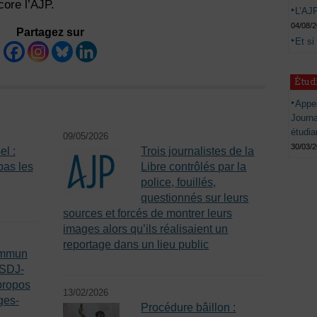
core l’AJP.
L’AJP
04/08/
Partagez sur
Et si
Étud
Appel
Journ
étudia
09/05/2026
30/03/
l :
Trois journalistes de la
pas les
Libre contrôlés par la
police, fouillés,
questionnés sur leurs
sources et forcés de montrer leurs
images alors qu’ils réalisaient un
reportage dans un lieu public
ommun
 SDJ-
propos
13/02/2026
ges-
Procédure bâillon :