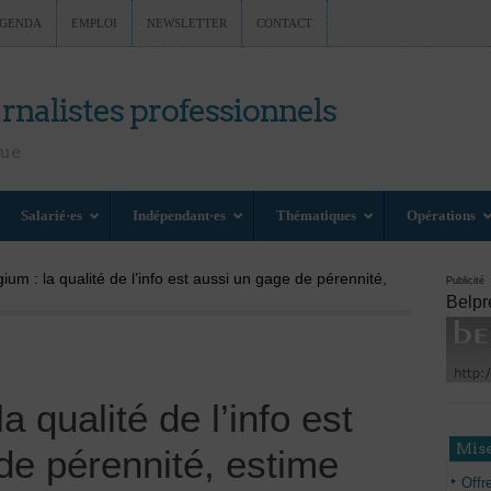
GENDA
EMPLOI
NEWSLETTER
CONTACT
rnalistes professionnels
nue
Salarié·es
Indépendant·es
Thématiques
Opérations
ium : la qualité de l’info est aussi un gage de pérennité,
Publicité
Belpr
a qualité de l’info est
Mise
de pérennité, estime
Offr