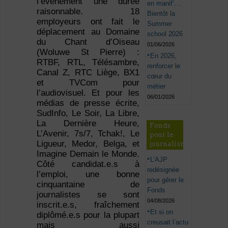
l’événement une durée
en manif’…
raisonnable. 18
Bientôt la
employeurs ont fait le
Summer
déplacement au Domaine
school 2026
du Chant d’Oiseau
01/06/2026
(Woluwe St Pierre) :
En 2026,
RTBF, RTL, Télésambre,
renforcer le
Canal Z, RTC Liège, BX1
cœur du
et TVCom pour
métier
l’audiovisuel. Et pour les
06/01/2026
médias de presse écrite,
SudInfo, Le Soir, La Libre,
La Dernière Heure,
Fonds
L’Avenir, 7s/7, Tchak!, Le
pour le
Ligueur, Medor, Belga, et
journalisme
Imagine Demain le Monde.
L’AJP
Côté candidat.e.s à
redésignée
l’emploi, une bonne
pour gérer le
cinquantaine de
Fonds
journalistes se sont
04/08/2026
inscrit.e.s, fraîchement
Et si on
diplômé.e.s pour la plupart
creusait l’actu
mais aussi