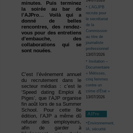
14/07/2026
minutes. Puis terminez
L’AGJPB
la soirée au bar de
recrute pour
l’AJPro… Voilà qui a
le secrétariat
donné de belles
de la
rencontres, des rendez-
Commission
vous pour des entretiens
au titre de
d’embauche, des
journaliste
collaborations qui se
professionnel
sont nouées.
13/07/2026
Invitation –
Documentaire
« Métisses,
C’est l’événement annuel
cinq femmes
du recrutement dans le
contre un
secteur médias : c’est le
crime d’État »
‘Speed dating Emploi &
13/07/2026
Piges’, que l’AJP organise
fin août lors de sa Summer
School. Pour cette 8e
AJPro
édition, l’AJP a même dû
refuser des employeurs,
Environnement,
afin de garder à
IA, sécurité