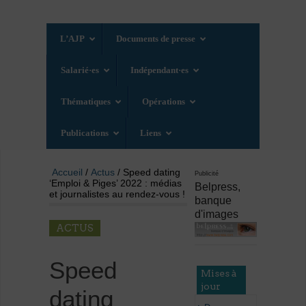
L’AJP
Documents de presse
Salarié·es
Indépendant·es
Thématiques
Opérations
Publications
Liens
Accueil
/
Actus
/ Speed dating
Publicité
‘Emploi & Piges’ 2022 : médias
Belpress,
et journalistes au rendez-vous !
banque
d'images
ACTUS
Speed
Mises à
jour
dating