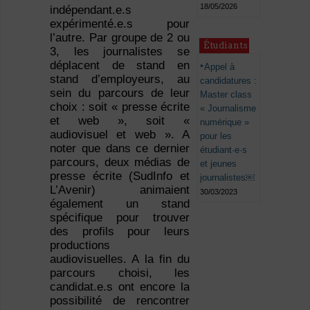
18/05/2026
indépendant.e.s
expérimenté.e.s pour
l’autre. Par groupe de 2 ou
Étudiants
3, les journalistes se
déplacent de stand en
Appel à
stand d’employeurs, au
candidatures :
sein du parcours de leur
Master class
choix : soit « presse écrite
« Journalisme
et web », soit «
numérique »
audiovisuel et web ». A
pour les
noter que dans ce dernier
étudiant·e·s
parcours, deux médias de
et jeunes
presse écrite (SudInfo et
journalistes￼
L’Avenir) animaient
30/03/2023
également un stand
spécifique pour trouver
des profils pour leurs
productions
audiovisuelles. A la fin du
parcours choisi, les
candidat.e.s ont encore la
possibilité de rencontrer