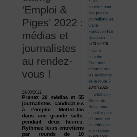
Des
‘Emploi &
bourses pour
des projets
Piges’ 2022 :
journalistiques
via la
Fondation Roi
médias et
Baudouin
27/07/2026
journalistes
Carte
blanche –
au rendez-
Comment
informer sur
vous !
les accidents
de la route ?
20/07/2026
24/08/2022
Invitation –
Prenez 20 médias et 55
Atelier de
journalistes candidat.e.s
Résistance :
à l’emploi. Mettez-les
s’outiller pour
dans une grande salle,
déconstruire
pendant deux heures.
les critiques
Rythmez leurs entretiens
et y résister
par rounds de 10