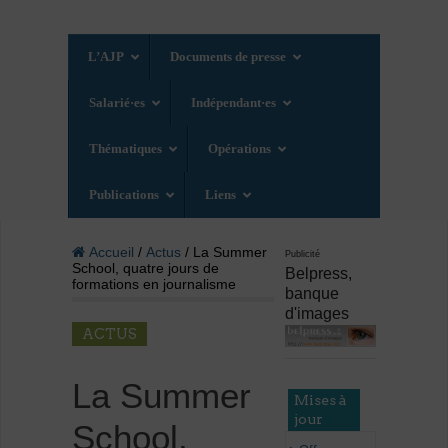
L’AJP
Documents de presse
Salarié·es
Indépendant·es
Thématiques
Opérations
Publications
Liens
Accueil
/
Actus
/ La Summer
Publicité
School, quatre jours de
Belpress,
formations en journalisme
banque
d'images
ACTUS
La Summer
Mises à
jour
School,