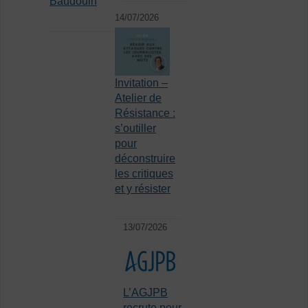
Baudouin
14/07/2026
Invitation –
Atelier de
Résistance :
s’outiller
pour
déconstruire
les critiques
et y résister
13/07/2026
L’AGJPB
recrute pour