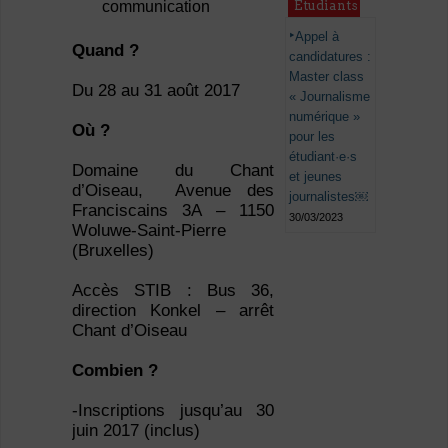
Étudiants
communication
Appel à
Quand ?
candidatures :
Master class
Du 28 au 31 août 2017
« Journalisme
numérique »
Où ?
pour les
étudiant·e·s
Domaine du Chant
et jeunes
d’Oiseau, Avenue des
journalistes￼
Franciscains 3A – 1150
30/03/2023
Woluwe-Saint-Pierre
(Bruxelles)
Accès STIB : Bus 36,
direction Konkel – arrêt
Chant d’Oiseau
Combien ?
-Inscriptions jusqu’au 30
juin 2017 (inclus)