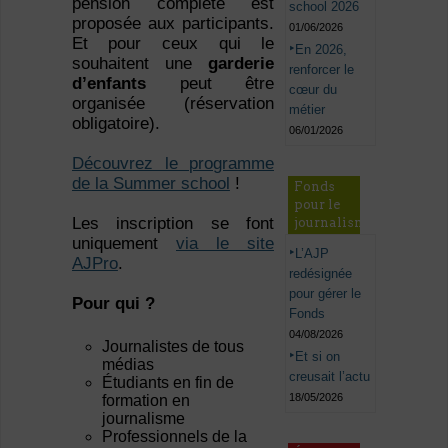
pension complète est
school 2026
proposée aux participants.
01/06/2026
Et pour ceux qui le
En 2026,
souhaitent une
garderie
renforcer le
d’enfants
peut être
cœur du
organisée (réservation
métier
obligatoire).
06/01/2026
Découvrez le programme
de la Summer school
!
Fonds
pour le
Les inscription se font
journalisme
uniquement
via le site
L’AJP
AJPro
.
redésignée
pour gérer le
Pour qui ?
Fonds
04/08/2026
Journalistes de tous
Et si on
médias
creusait l’actu
Étudiants en fin de
18/05/2026
formation en
journalisme
Professionnels de la