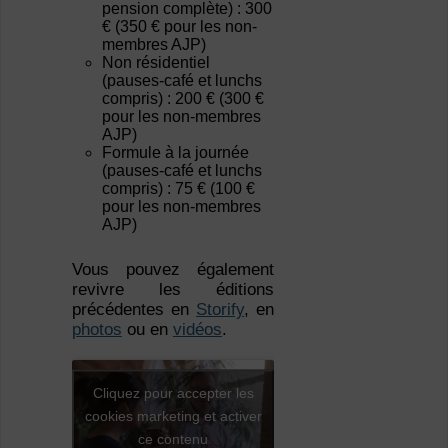
pension complète) : 300
€ (350 € pour les non-
membres AJP)
Non résidentiel
(pauses-café et lunchs
compris) : 200 € (300 €
pour les non-membres
AJP)
Formule à la journée
(pauses-café et lunchs
compris) : 75 € (100 €
pour les non-membres
AJP)
Vous pouvez également
revivre les éditions
précédentes en
Storify
, en
photos
ou en
vidéos
.
Cliquez pour accepter les
cookies marketing et activer
ce contenu