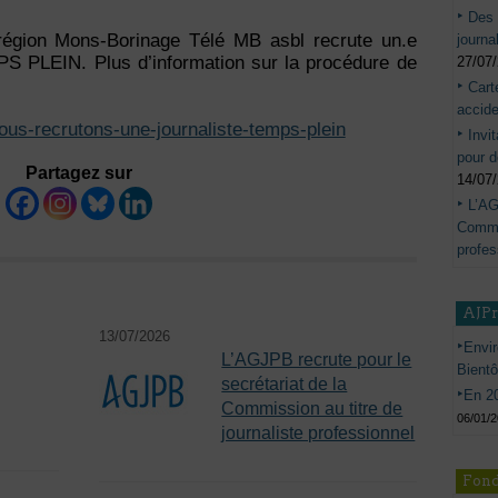
Des 
région Mons-Borinage Télé MB asbl recrute un.e
journa
MPS PLEIN. Plus d’information sur la procédure de
27/07
Cart
accide
nous-recrutons-une-journaliste-temps-plein
Invi
pour d
Partagez sur
14/07
L’AG
Commis
profes
AJP
13/07/2026
Envir
L’AGJPB recrute pour le
Bient
secrétariat de la
En 20
Commission au titre de
06/01/
journaliste professionnel
Fond