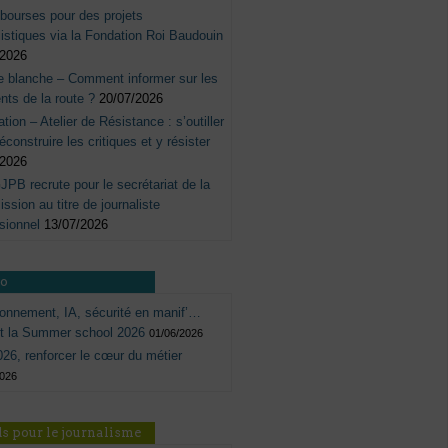
bourses pour des projets
listiques via la Fondation Roi Baudouin
/2026
e blanche – Comment informer sur les
nts de la route ?
20/07/2026
tation – Atelier de Résistance : s’outiller
éconstruire les critiques et y résister
/2026
JPB recrute pour le secrétariat de la
sion au titre de journaliste
sionnel
13/07/2026
ro
onnement, IA, sécurité en manif’…
ôt la Summer school 2026
01/06/2026
26, renforcer le cœur du métier
2026
s pour le journalisme