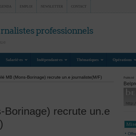
GENDA
EMPLOI
NEWSLETTER
CONTACT
rnalistes professionnels
nue
Salarié·es
Indépendant·es
Thématiques
Opérations
élé MB (Mons-Borinage) recrute un.e journaliste(M/F)
Publicité
Belpr
Borinage) recrute un.e
)
Mise
Offr