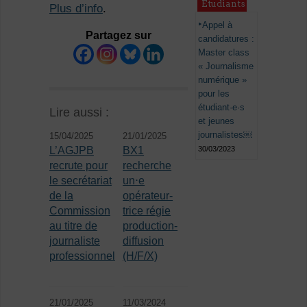
Étudiants
Plus d’info
.
Appel à
Partagez sur
candidatures :
Master class
« Journalisme
numérique »
pour les
étudiant·e·s
Lire aussi :
et jeunes
journalistes￼
15/04/2025
21/01/2025
L’AGJPB
BX1
30/03/2023
recrute pour
recherche
le secrétariat
un⋅e
de la
opérateur-
Commission
trice régie
au titre de
production-
journaliste
diffusion
professionnel
(H/F/X)
21/01/2025
11/03/2024