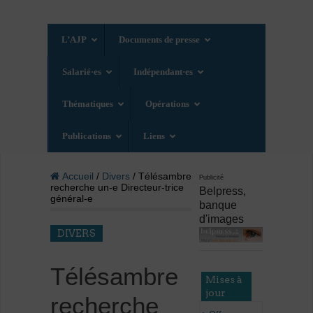
L’AJP
Documents de presse
Salarié·es
Indépendant·es
Thématiques
Opérations
Publications
Liens
Accueil
/
Divers
/ Télésambre
Publicité
recherche un-e Directeur-trice
Belpress,
général-e
banque
d'images
DIVERS
Télésambre
Mises à
jour
recherche