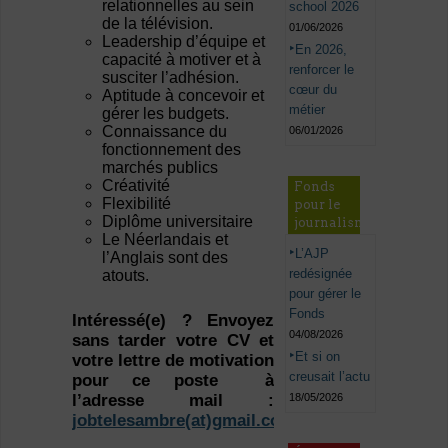
relationnelles au sein
school 2026
de la télévision.
01/06/2026
Leadership d’équipe et
En 2026,
capacité à motiver et à
renforcer le
susciter l’adhésion.
cœur du
Aptitude à concevoir et
métier
gérer les budgets.
Connaissance du
06/01/2026
fonctionnement des
marchés publics
Créativité
Fonds
Flexibilité
pour le
Diplôme universitaire
journalisme
Le Néerlandais et
L’AJP
l’Anglais sont des
redésignée
atouts.
pour gérer le
Fonds
Intéressé(e)
? Envoyez
04/08/2026
sans tarder votre CV et
Et si on
votre lettre de motivation
creusait l’actu
pour ce poste à
l’adresse mail :
18/05/2026
jobtelesambre(at)gmail.com