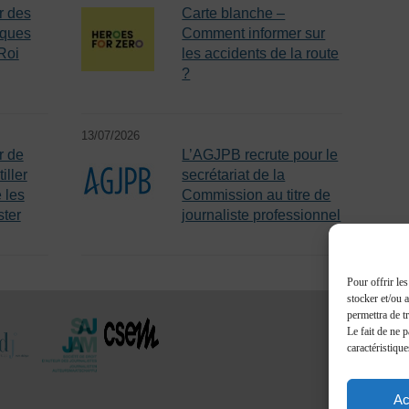
r des
Carte blanche –
iques
Comment informer sur
Roi
les accidents de la route
?
13/07/2026
r de
L’AGJPB recrute pour le
iller
secrétariat de la
 les
Commission au titre de
ster
journaliste professionnel
Pour offrir le
stocker et/ou 
permettra de t
Le fait de ne 
caractéristique
Ac