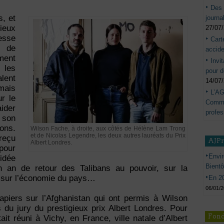
Des 
s, et
journa
gieux
27/07
resse
Cart
e de
accide
ment
Invi
 les
pour d
lent
14/07
mais
L’AG
r le
Commis
ider
profes
 son
ons.
Wilson Fache, à droite, aux côtés de Hélène Lam Trong
et de Nicolas Legendre, les deux autres lauréats du Prix
 reçu
AJP
Albert Londres.
our
Envir
 idée
Bient
un an de retour des Talibans au pouvoir, sur la
s, sur l’économie du pays…
En 20
06/01/
iers sur l’Afghanistan qui ont permis à Wilson
 du jury du prestigieux prix Albert Londres. Pour
Fond
tait réuni à Vichy, en France, ville natale d’Albert