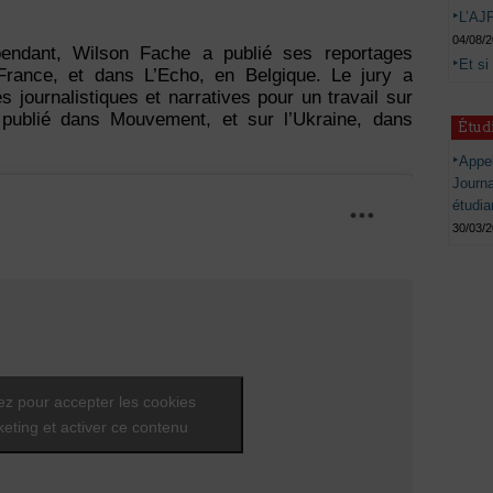
L’AJP
04/08/
épendant, Wilson Fache a publié ses reportages
Et si
France, et dans L’Echo, en Belgique. Le jury a
 journalistiques et narratives pour un travail sur
, publié dans Mouvement, et sur l’Ukraine, dans
Étud
Appel
Journ
étudia
30/03/
ez pour accepter les cookies
eting et activer ce contenu