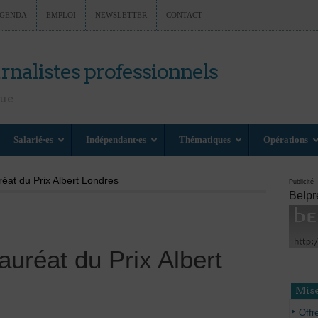
GENDA
EMPLOI
NEWSLETTER
CONTACT
rnalistes professionnels
nue
Salarié·es
Indépendant·es
Thématiques
Opérations
éat du Prix Albert Londres
Publicité
Belpr
auréat du Prix Albert
Mise
Offr