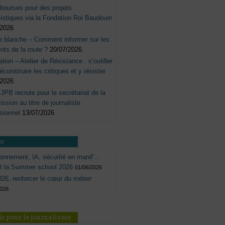
bourses pour des projets
listiques via la Fondation Roi Baudouin
/2026
e blanche – Comment informer sur les
nts de la route ?
20/07/2026
tation – Atelier de Résistance : s’outiller
éconstruire les critiques et y résister
/2026
JPB recrute pour le secrétariat de la
sion au titre de journaliste
sionnel
13/07/2026
ro
onnement, IA, sécurité en manif’…
ôt la Summer school 2026
01/06/2026
26, renforcer le cœur du métier
2026
s pour le journalisme