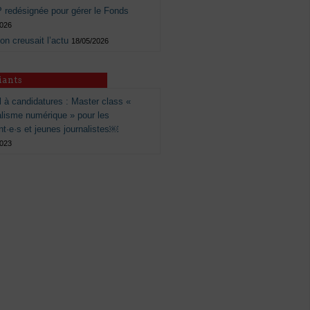
 redésignée pour gérer le Fonds
2026
 on creusait l’actu
18/05/2026
iants
 à candidatures : Master class «
alisme numérique » pour les
nt·e·s et jeunes journalistes￼
2023