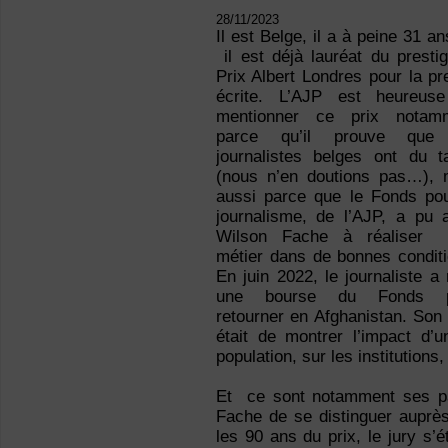
28/11/2023
Il est Belge, il a à peine 31 an
il est déjà lauréat du presti
Prix Albert Londres pour la p
écrite. L’AJP est heureus
mentionner ce prix notam
parce qu’il prouve que
journalistes belges ont du ta
(nous n’en doutions pas…), 
aussi parce que le Fonds pou
journalisme, de l’AJP, a pu a
Wilson Fache à réaliser
métier dans de bonnes conditi
En juin 2022, le journaliste a
une bourse du Fonds p
retourner en Afghanistan. Son
était de montrer l’impact d’
population, sur les institution
Et ce sont notamment ses pap
Fache de se distinguer auprès
les 90 ans du prix, le jury s’é