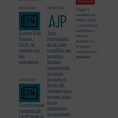
Étudiants
05/06/2026
09/05/2026
Appel à
candidatures :
Master class
« Journalisme
numérique »
Fusion IPM-
Trois
pour les
Rossel :
journalistes
étudiant·e·s
l’AJP ne
de la Libre
et jeunes
retarde pas
contrôlés par
journalistes￼
les
la police,
30/03/2023
opérations
fouillés,
questionnés
sur leurs
sources et
23/02/2026
forcés de
montrer leurs
images alors
qu’ils
Communiqué
réalisaient
commun de
un reportage
l’AJP et de la