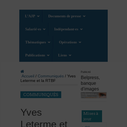
L’AJP
Documents de presse
Salarié·es
Indépendant·es
Thématiques
Opérations
Publications
Liens
Publicité
Accueil
/
Communiqués
/ Yves
Belpress,
Leterme et la RTBF
banque
d'images
COMMUNIQUÉS
Yves
Mises à
jour
Leterme et