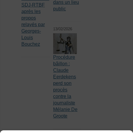
dans un lieu
SDJ-RTBF
public
après les
propos
relayés par
13/02/2026
Georges-
Louis
Bouchez
Procédure
bâillon :
Claude
Eerdekens
perd son
procès
contre la
journaliste
Mélanie De
Groote