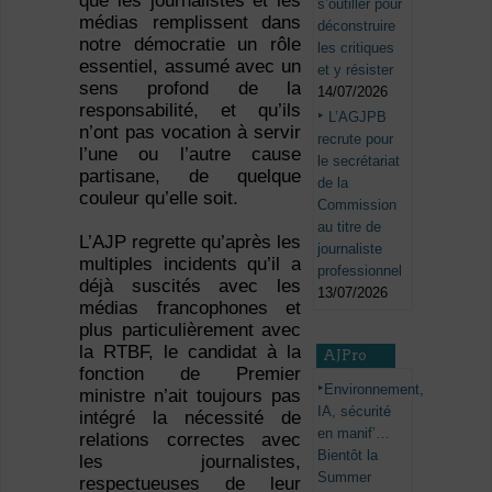
que les journalistes et les
s’outiller pour
médias remplissent dans
déconstruire
notre démocratie un rôle
les critiques
essentiel, assumé avec un
et y résister
sens profond de la
14/07/2026
responsabilité, et qu’ils
L’AGJPB
n’ont pas vocation à servir
recrute pour
l’une ou l’autre cause
le secrétariat
partisane, de quelque
de la
couleur qu’elle soit.
Commission
au titre de
L’AJP regrette qu’après les
journaliste
multiples incidents qu’il a
professionnel
déjà suscités avec les
13/07/2026
médias francophones et
plus particulièrement avec
la RTBF, le candidat à la
AJPro
fonction de Premier
Environnement,
ministre n’ait toujours pas
IA, sécurité
intégré la nécessité de
en manif’…
relations correctes avec
Bientôt la
les journalistes,
Summer
respectueuses de leur