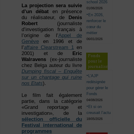
school 2026
La projection sera suivie
01/06/2026
d’un débat
en présence
En 2026,
du réalisateur, de
Denis
renforcer le
Robert
(journaliste
cœur du
d’investigation français à
métier
l’origine de l’
Appel de
06/01/2026
Genève
en 1996 et de
l’
affaire Clearstream 1
en
2001) et de
Eric
Fonds
Walravens
(ex-journaliste
pour le
chez Belga auteur du livre
journalisme
Dumping fiscal – Enquête
L’AJP
sur un chantage qui ruine
redésignée
nos Etats
).
pour gérer le
Fonds
Le film fait également
04/08/2026
partie, dans la catégorie
Et si on
«Grand reportage et
creusait l’actu
investigation», de la
sélection officielle du
18/05/2026
Festival international de
programmes