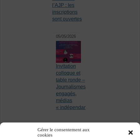
l’AJP : les
inscriptions
sont ouvertes
05/05/2026
Invitation
colloque et
table ronde –
Journalismes
engagés,
médias
« indépendants »
Gérer le consentement aux
cookies