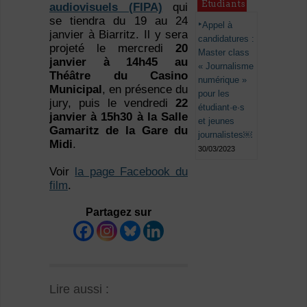
Étudiants
audiovisuels (FIPA)
qui
se tiendra du 19 au 24
Appel à
janvier à Biarritz. Il y sera
candidatures :
projeté le mercredi
20
Master class
janvier à 14h45 au
« Journalisme
Théâtre du Casino
numérique »
Municipal
, en présence du
pour les
jury, puis le vendredi
22
étudiant·e·s
janvier à 15h30 à la Salle
et jeunes
Gamaritz de la Gare du
journalistes￼
Midi
.
30/03/2023
Voir
la page Facebook du
film
.
Partagez sur
Lire aussi :