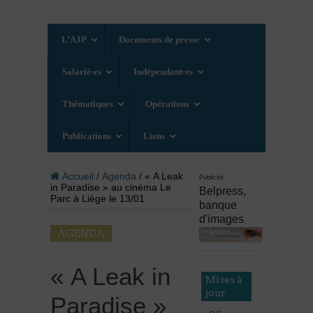
L’AJP
Documents de presse
Salarié·es
Indépendant·es
Thématiques
Opérations
Publications
Liens
Accueil
/
Agenda
/ « A Leak
Publicité
in Paradise » au cinéma Le
Belpress,
Parc à Liège le 13/01
banque
d'images
AGENDA
« A Leak in
Mises à
jour
Paradise »