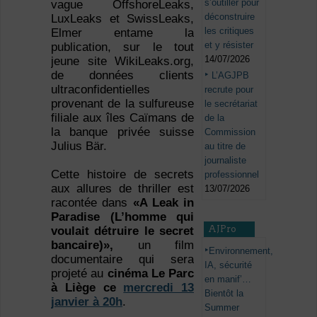
s’outiller pour
vague OffshoreLeaks,
déconstruire
LuxLeaks et SwissLeaks,
les critiques
Elmer entame la
et y résister
publication, sur le tout
14/07/2026
jeune site WikiLeaks.org,
de données clients
L’AGJPB
ultraconfidentielles
recrute pour
provenant de la sulfureuse
le secrétariat
filiale aux îles Caïmans de
de la
la banque privée suisse
Commission
Julius Bär.
au titre de
journaliste
Cette histoire de secrets
professionnel
aux allures de thriller est
13/07/2026
racontée dans
«A Leak in
Paradise (L’homme qui
AJPro
voulait détruire le secret
bancaire)»,
un film
Environnement,
documentaire qui sera
IA, sécurité
projeté au
cinéma Le Parc
en manif’…
à Liège ce
mercredi 13
Bientôt la
janvier à 20h
.
Summer