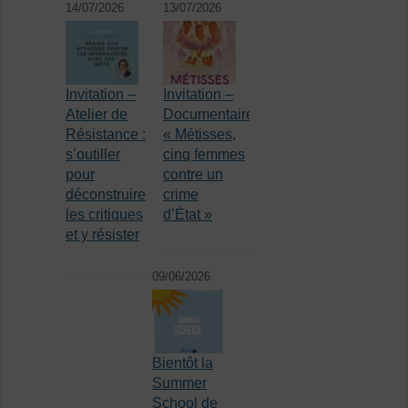
14/07/2026
13/07/2026
Invitation –
Invitation –
Atelier de
Documentaire
Résistance :
« Métisses,
s’outiller
cinq femmes
pour
contre un
déconstruire
crime
les critiques
d’État »
et y résister
09/06/2026
Bientôt la
Summer
School de