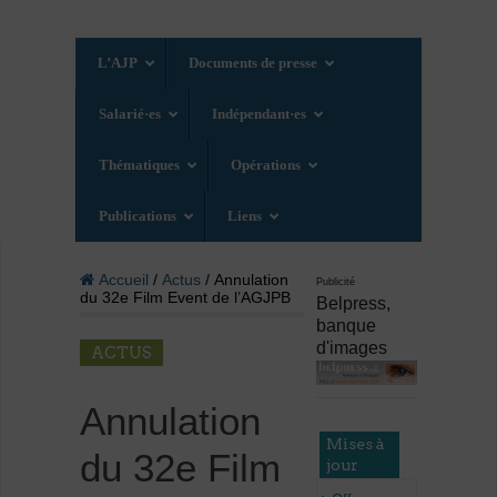
L’AJP
Documents de presse
Salarié·es
Indépendant·es
Thématiques
Opérations
Publications
Liens
Accueil
/
Actus
/ Annulation
Publicité
du 32e Film Event de l’AGJPB
Belpress,
banque
d'images
ACTUS
Annulation
Mises à
du 32e Film
jour