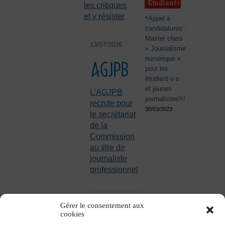
Étudiants
les critiques
et y résister
Appel à
candidatures :
Master class
13/07/2026
« Journalisme
numérique »
pour les
étudiant·e·s
et jeunes
L’AGJPB
journalistes￼
recrute pour
30/03/2023
le secrétariat
de la
Commission
au titre de
journaliste
professionnel
Gérer le consentement aux
cookies