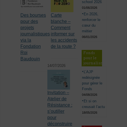
school 2026
01/06/2026
En 2026,
Des bourses
Carte
renforcer le
pour des
blanche –
cœur du
projets
Comment
métier
journalistiques
informer sur
06/01/2026
via la
les accidents
Fondation
de la route ?
Roi
Fonds
pour le
Baudouin
journalisme
14/07/2026
L’AJP
redésignée
pour gérer le
Fonds
Invitation –
04/08/2026
Atelier de
Et si on
Résistance :
creusait l’actu
s’outiller
18/05/2026
pour
déconstruire