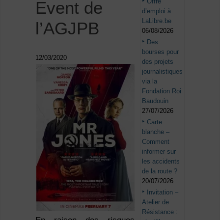
Offre
Event de
d’emploi à
LaLibre.be
l’AGJPB
06/08/2026
Des
bourses pour
12/03/2020
des projets
journalistiques
via la
Fondation Roi
Baudouin
27/07/2026
Carte
blanche –
Comment
informer sur
les accidents
de la route ?
20/07/2026
Invitation –
Atelier de
Résistance :