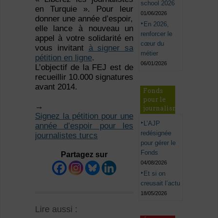
school 2026
en Turquie ». Pour leur
01/06/2026
donner une année d’espoir,
En 2026,
elle lance à nouveau un
renforcer le
appel à votre solidarité en
cœur du
vous invitant
à signer sa
métier
pétition en ligne
.
06/01/2026
L’objectif de la FEJ est de
recueillir 10.000 signatures
avant 2014.
Fonds
pour le
→
journalisme
Signez la pétition pour une
L’AJP
année d’espoir pour les
redésignée
journalistes turcs
pour gérer le
Fonds
Partagez sur
04/08/2026
Et si on
creusait l’actu
18/05/2026
Lire aussi :