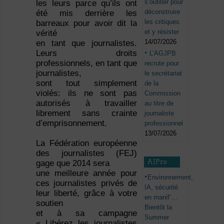
s’outiller pour
les leurs parce qu’ils ont
déconstruire
été mis derrière les
les critiques
barreaux pour avoir dit la
et y résister
vérité
14/07/2026
en tant que journalistes.
Leurs droits
L’AGJPB
professionnels, en tant que
recrute pour
journalistes,
le secrétariat
sont tout simplement
de la
violés: ils ne sont pas
Commission
autorisés à travailler
au titre de
librement sans crainte
journaliste
d’emprisonnement.
professionnel
13/07/2026
La Fédération européenne
des journalistes (FEJ)
AJPro
gage que 2014 sera
une meilleure année pour
Environnement,
ces journalistes privés de
IA, sécurité
leur liberté, grâce à votre
en manif’…
soutien
Bientôt la
et à sa campagne
Summer
« Libérez les journalistes