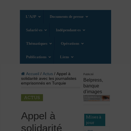
L’AJP
Documents de presse
Salarié·es
Indépendant·es
Thématiques
Opérations
Publications
Liens
Accueil
/
Actus
/ Appel à
Publicité
solidarité avec les journalistes
Belpress,
emprisonnés en Turquie
banque
d'images
ACTUS
Appel à
Mises à
jour
solidarité