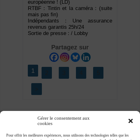
européenne ! (LD)
RTBF : Tintin et la caméra : (suite
mais pas fin)
Indépendants : Une assurance
revenus garantis 25h/24
Sortie de presse : / Lobby
Partagez sur
1
2
3
4
5
>
Gérer le consentement aux
cookies
Pour offrir les meilleures expériences, nous utilisons des technologies telles que les