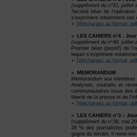
(supplément du n°51, juillet-
Second bilan de l’opération
s’expriment notamment ses d
+
Téléchargez au format .pd
»
LES CAHIERS n°4 : Journ
(supplément du n°40, juillet-
Premier bilan (positif) de l
lequel s’expriment notamment
+
Téléchargez au format .pd
»
MEMORANDUM
Memorandum aux membres de
Analyses, souhaits et reve
communautaires issus des éle
liberté de la presse et de l’
+
Téléchargez au format .pd
»
LES CAHIERS n°3 – Jour
(supplément du n°38, mai 20
26 % des journalistes profe
gagne du terrain, il reste e