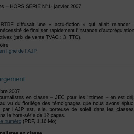
es – HORS SERIE N°1- janvier 2007
BF diffusait une « actu-fiction » qui allait relancer 
a nécessité de finaliser rapidement l’instance d’autorégulatio
tives (prix de vente TVAC : 3  TTC).
oire
 en ligne de l’AJP
hargement
bre 2007
ournalistes en classe – JEC pour les intimes – en est déjà
 au vu du florilège des témoignages que nous avons épluché
ée par l’AJP est, elle, porteuse de soleil dans les classe
ns le hors-série de 12 pages.
ce numéro
(PDF, 1,16 Mo)
nalistes en classe