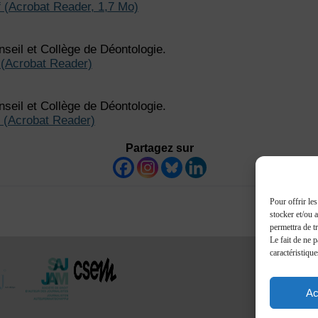
f (Acrobat Reader, 1,7 Mo)
seil et Collège de Déontologie.
 (Acrobat Reader)
seil et Collège de Déontologie.
f (Acrobat Reader)
Partagez sur
Pour offrir le
stocker et/ou 
permettra de t
Le fait de ne 
caractéristique
Ac