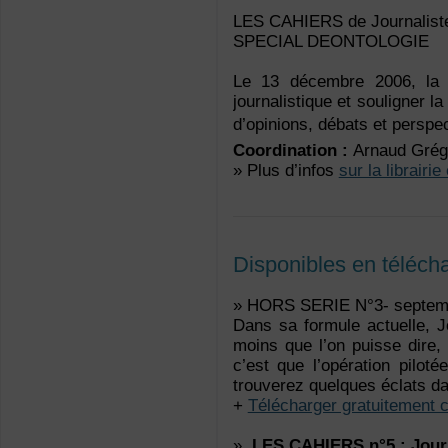
LES CAHIERS de Journalist
SPECIAL DEONTOLOGIE
Le 13 décembre 2006, la RT
journalistique et souligner l
d’opinions, débats et perspec
Coordination :
Arnaud Grég
» Plus d’infos
sur la librairie
Disponibles en téléc
» HORS SERIE N°3- septem
Dans sa formule actuelle, J
moins que l’on puisse dire,
c’est que l’opération pilot
trouverez quelques éclats da
+
Télécharger gratuitement 
»
LES CAHIERS
n°5 : Jour