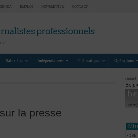
GENDA
EMPLOI
NEWSLETTER
CONTACT
rnalistes professionnels
nue
Salarié·es
Indépendant·es
Thématiques
Opérations
Publicité
Belpr
 sur la presse
Mise
Offr