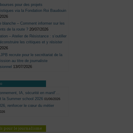
bourses pour des projets
listiques via la Fondation Roi Baudouin
/2026
e blanche – Comment informer sur les
nts de la route ?
20/07/2026
tation – Atelier de Résistance : s’outiller
éconstruire les critiques et y résister
/2026
JPB recrute pour le secrétariat de la
sion au titre de journaliste
sionnel
13/07/2026
ro
onnement, IA, sécurité en manif’…
ôt la Summer school 2026
01/06/2026
26, renforcer le cœur du métier
2026
s pour le journalisme