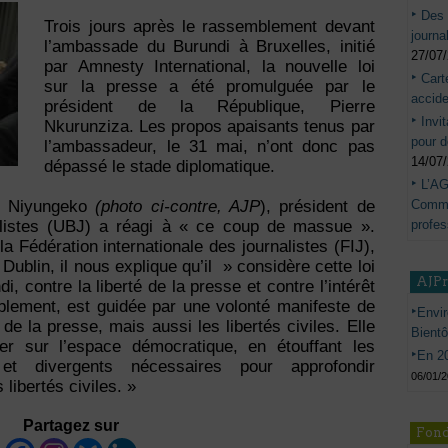
Des 
Trois jours après le rassemblement devant
journa
l’ambassade du Burundi à Bruxelles, initié
27/07
par Amnesty International, la nouvelle loi
Cart
sur la presse a été promulguée par le
accide
président de la République, Pierre
Invi
Nkurunziza. Les propos apaisants tenus par
pour d
l’ambassadeur, le 31 mai, n’ont donc pas
14/07
dépassé le stade diplomatique.
L’AG
Commis
re Niyungeko
(photo ci-contre, AJP
), président de
profes
alistes (UBJ) a réagi à « ce coup de massue ».
 Fédération internationale des journalistes (FIJ),
Dublin, il nous explique qu’il » considère cette loi
AJP
i, contre la liberté de la presse et contre l’intérêt
siblement, est guidée par une volonté manifeste de
Envir
de la presse, mais aussi les libertés civiles. Elle
Bient
er sur l’espace démocratique, en étouffant les
En 20
et divergents nécessaires pour approfondir
06/01/
libertés civiles. »
Partagez sur
Fond