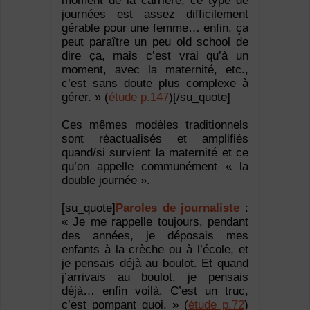
moment de la carrière, ce type de
journées est assez difficilement
gérable pour une femme… enfin, ça
peut paraître un peu old school de
dire ça, mais c’est vrai qu’à un
moment, avec la maternité, etc.,
c’est sans doute plus complexe à
gérer. » (
étude p.147
)[/su_quote]
Ces mêmes modèles traditionnels
sont réactualisés et amplifiés
quand/si survient la maternité et ce
qu’on appelle communément « la
double journée ».
[su_quote]
Paroles de journaliste
:
« Je me rappelle toujours, pendant
des années, je déposais mes
enfants à la crèche ou à l’école, et
je pensais déjà au boulot. Et quand
j’arrivais au boulot, je pensais
déjà… enfin voilà. C’est un truc,
c’est pompant quoi. » (
étude p.72
)