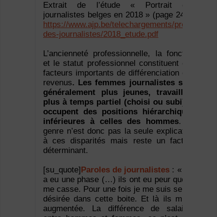
Extrait de l’étude « Portrait des
journalistes belges en 2018 » (page 24) :
https://www.ajp.be/telechargements/profil-
des-journalistes/2018_etude.pdf
L’ancienneté professionnelle, la fonction
et le statut professionnel constituent des
facteurs importants de différenciation des
revenus
. Les femmes journalistes sont
généralement plus jeunes, travaillent
plus à temps partiel (choisi ou subi) et
occupent des positions hiérarchiques
inférieures à celles des hommes
. Le
genre n’est donc pas la seule explication
à ces disparités mais reste un facteur
déterminant.
[su_quote]
Paroles de journalistes
: « Il y
a eu une phase (…) ils ont eu peur que je
me casse. Pour une fois je me suis sentie
désirée dans cette boite. Et là ils m’ont
augmentée. La différence de salaires