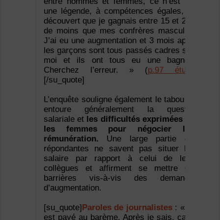
entre hommes et femmes, ce n’est pas
une légende, à compétences égales, j’ai
découvert que je gagnais entre 15 et 20%
de moins que mes confrères masculins.
J’ai eu une augmentation et 3 mois après
les garçons sont tous passés cadres sauf
moi et ils ont tous eu une bagnole.
Cherchez l’erreur. » (
p.97 étude
)
[/su_quote]
L’enquête souligne également le tabou qui
entoure généralement la question
salariale et
les difficultés exprimées par
les femmes pour négocier leur
rémunération.
Une large partie des
répondantes ne savent pas situer leur
salaire par rapport à celui de leurs
collègues et affirment se mettre des
barrières vis-à-vis des demandes
d’augmentation.
[su_quote]
Paroles de journalistes
: « On
est payé au barème. Après je sais, ça ne