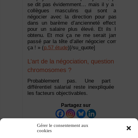
se dit pas évidemment… mais il y a des
collègues masculins qui sont allés
négocier avec la direction pour passer
dans un barème d’ancienneté effective,
pour un salaire plus élevé. Et ils l’ont
obtenu. Et moi ça ne me serait jamais
passé par la tête d’aller négocier comme
ça ! » (
p.57 étude
)[/su_quote]
L’art de la négociation, question de
chromosomes ?
Probablement pas. Une part du
différentiel salarial reste inexpliquée par
les facteurs objectivables.
Partagez sur
Gérer le consentement aux
cookies