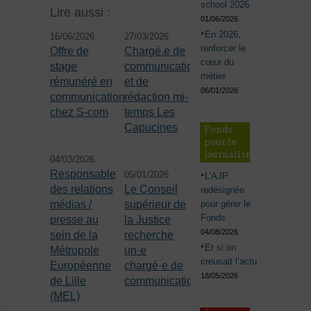
school 2026
Lire aussi :
01/06/2026
En 2026,
16/06/2026
27/03/2026
renforcer le
Offre de
Chargé.e de
cœur du
stage
communication
métier
rémunéré en
et de
06/01/2026
communication
rédaction mi-
chez S-com
temps Les
Capucines
Fonds
pour le
journalisme
04/03/2026
Responsable
05/01/2026
L’AJP
des relations
Le Conseil
redésignée
médias /
supérieur de
pour gérer le
Fonds
presse au
la Justice
04/08/2026
sein de la
recherche
Et si on
Métropole
un·e
creusait l’actu
Européenne
chargé·e de
18/05/2026
de Lille
communication
(MEL)