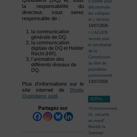
Quotidiens (DQ) et, sous
s’outiller pour
la responsabilité du
déconstruire
directeur, vous serez
les critiques
responsable de :
et y résister
14/07/2026
la communication
L’AGJPB
générale de DQ.
recrute pour
la communication
le secrétariat
digitale de DQ et Helder
de la
Recht (HR).
Commission
l’animation des
au titre de
différents réseaux de
journaliste
DQ.
professionnel
13/07/2026
Plus d’informations sur le
site internet de
Droits
Quotidiens asbl
.
AJPro
Partagez sur
Environnement,
IA, sécurité
en manif’…
Bientôt la
Summer