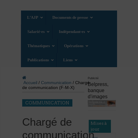
L’AJP
Documents de presse
Salarié·es
Indépendant·es
Thématiques
Opérations
Publications
Liens
Publicité
Accueil
/
Communication
/ Chargé
Belpress,
de communication (F-M-X)
banque
d'images
COMMUNICATION
Chargé de
Mises à
jour
communication