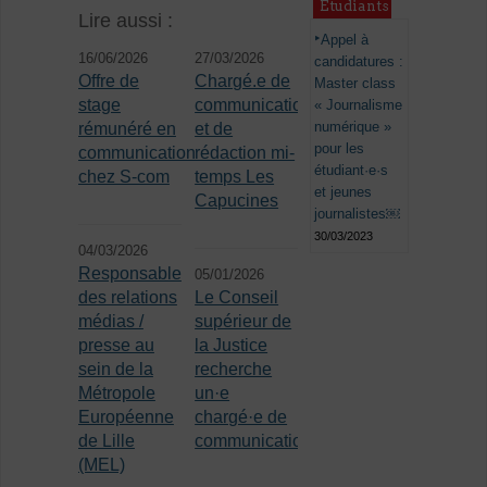
Étudiants
Lire aussi :
Appel à
16/06/2026
27/03/2026
candidatures :
Offre de
Chargé.e de
Master class
stage
communication
« Journalisme
numérique »
rémunéré en
et de
pour les
communication
rédaction mi-
étudiant·e·s
chez S-com
temps Les
et jeunes
Capucines
journalistes￼
30/03/2023
04/03/2026
Responsable
05/01/2026
des relations
Le Conseil
médias /
supérieur de
presse au
la Justice
sein de la
recherche
Métropole
un·e
Européenne
chargé·e de
de Lille
communication
(MEL)