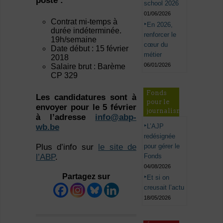
poste :
school 2026
01/06/2026
Contrat mi-temps à
En 2026,
durée indéterminée.
renforcer le
19h/semaine
cœur du
Date début : 15 février
métier
2018
06/01/2026
Salaire brut : Barème
CP 329
Fonds
Les candidatures sont à
pour le
envoyer pour le 5 février
journalisme
à l’adresse
info@abp-
wb.be
L’AJP
redésignée
Plus d’info sur
le site de
pour gérer le
l’ABP
.
Fonds
04/08/2026
Partagez sur
Et si on
creusait l’actu
18/05/2026