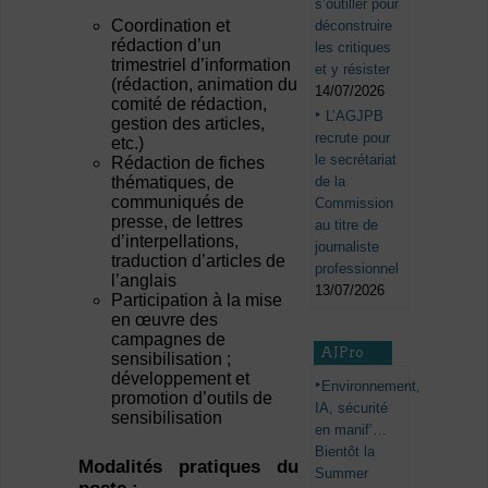
s’outiller pour
Coordination et
déconstruire
rédaction d’un
les critiques
trimestriel d’information
et y résister
(rédaction, animation du
14/07/2026
comité de rédaction,
L’AGJPB
gestion des articles,
recrute pour
etc.)
le secrétariat
Rédaction de fiches
de la
thématiques, de
communiqués de
Commission
presse, de lettres
au titre de
d’interpellations,
journaliste
traduction d’articles de
professionnel
l’anglais
13/07/2026
Participation à la mise
en œuvre des
campagnes de
AJPro
sensibilisation ;
développement et
Environnement,
promotion d’outils de
IA, sécurité
sensibilisation
en manif’…
Bientôt la
Modalités pratiques du
Summer