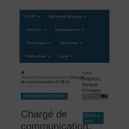
L’AJP
Documents de presse
Salarié·es
Indépendant·es
Thématiques
Opérations
Publications
Liens
Publicité
Accueil
/
Communication
/ Chargé
Belpress,
de communication (F-M-X)
banque
d'images
COMMUNICATION
Chargé de
Mises à
jour
communication