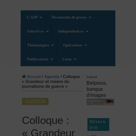
L’AJP
Documents de presse
Salarié·es
Indépendant·es
Thématiques
Opérations
Publications
Liens
Accueil
/
Agenda
/ Colloque :
Publicité
« Grandeur et misère du
Belpress,
journalisme de guerre »
banque
d'images
AGENDA
Colloque :
Mises à
jour
« Grandeur