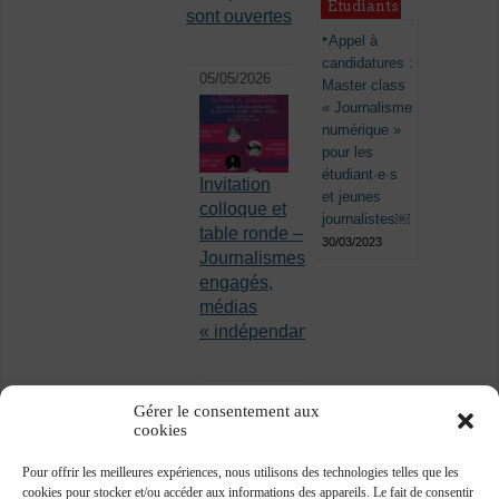
Étudiants
sont ouvertes
Appel à
candidatures :
05/05/2026
Master class
« Journalisme
numérique »
pour les
étudiant·e·s
Invitation
et jeunes
colloque et
journalistes￼
table ronde –
30/03/2023
Journalismes
engagés,
médias
« indépendants »
Gérer le consentement aux
cookies
Pour offrir les meilleures expériences, nous utilisons des technologies telles que les
cookies pour stocker et/ou accéder aux informations des appareils. Le fait de consentir