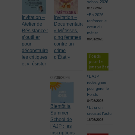
school 2026
01/06/2026
En 2026,
Invitation –
Invitation –
renforcer le
Atelier de
Documentaire
cœur du
Résistance :
« Métisses,
métier
s’outiller
cinq femmes
06/01/2026
pour
contre un
déconstruire
crime
Fonds
les critiques
d’État »
pour le
et y résister
journalisme
L’AJP
09/06/2026
redésignée
pour gérer le
Fonds
04/08/2026
Bientôt la
Et si on
Summer
creusait l’actu
School de
18/05/2026
l’AJP : les
inscriptions