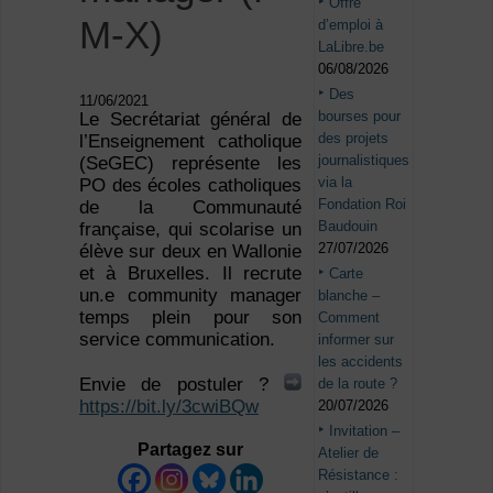
Offre
M-X)
d’emploi à
LaLibre.be
06/08/2026
Des
11/06/2021
bourses pour
Le Secrétariat général de
des projets
l’Enseignement catholique
journalistiques
(SeGEC) représente les
via la
PO des écoles catholiques
Fondation Roi
de la Communauté
Baudouin
française, qui scolarise un
27/07/2026
élève sur deux en Wallonie
et à Bruxelles. Il recrute
Carte
un.e community manager
blanche –
temps plein pour son
Comment
service communication.
informer sur
les accidents
Envie de postuler ?
de la route ?
https://bit.ly/3cwiBQw
20/07/2026
Invitation –
Partagez sur
Atelier de
Résistance :