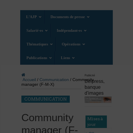
L’AJP
Documents de presse
Salarié·es
Indépendant·es
Thématiques
Opérations
Publications
Liens
Publicité
Accueil
/
Communication
/ Community
Belpress,
manager (F-M-X)
banque
d'images
COMMUNICATION
Community
Mises à
jour
manager (F-