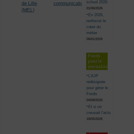
school 2026
de Lille
communication
01/06/2026
(MEL)
En 2026,
renforcer le
cœur du
métier
06/01/2026
Fonds
pour le
journalisme
L’AJP
redésignée
pour gérer le
Fonds
04/08/2026
Et si on
creusait l’actu
18/05/2026