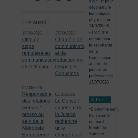
s’outiller pour
déconstruire
les critiques
et y résister
Lire aussi :
14/07/2026
L’AGJPB
16/06/2026
27/03/2026
recrute pour
Offre de
Chargé.e de
le secrétariat
stage
communication
de la
rémunéré en
et de
Commission
communication
rédaction mi-
au titre de
chez S-com
temps Les
journaliste
Capucines
professionnel
13/07/2026
04/03/2026
Responsable
05/01/2026
AJPro
des relations
Le Conseil
médias /
supérieur de
Environnement,
presse au
la Justice
IA, sécurité
sein de la
recherche
en manif’…
Bientôt la
Métropole
un·e
Summer
Européenne
chargé·e de