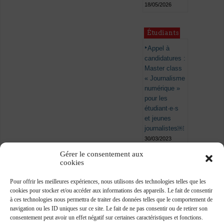
18/05/2026
Étudiants
Appel à
candidatures :
Master class
« Journalisme
numérique »
pour les
étudiant·e·s
et jeunes
journalistes￼
30/03/2023
Gérer le consentement aux
cookies
Pour offrir les meilleures expériences, nous utilisons des technologies telles que les
cookies pour stocker et/ou accéder aux informations des appareils. Le fait de consentir
à ces technologies nous permettra de traiter des données telles que le comportement de
navigation ou les ID uniques sur ce site. Le fait de ne pas consentir ou de retirer son
consentement peut avoir un effet négatif sur certaines caractéristiques et fonctions.