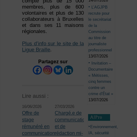
14/07/2026
compte plus de 15 000
membres, plus de 600
L’AGJPB
volontaires et plus de 130
recrute pour
collaborateurs à Bruxelles
le secrétariat
et dans ses 11 maisons
de la
régionales.
Commission
au titre de
Plus d’info sur le site de la
journaliste
Ligue Braille
.
professionnel
13/07/2026
Partagez sur
Invitation –
Documentaire
« Métisses,
cinq femmes
contre un
crime d’État »
Lire aussi :
13/07/2026
16/06/2026
27/03/2026
Offre de
Chargé.e de
AJPro
stage
communication
rémunéré en
et de
Environnement,
IA, sécurité
communication
rédaction mi-