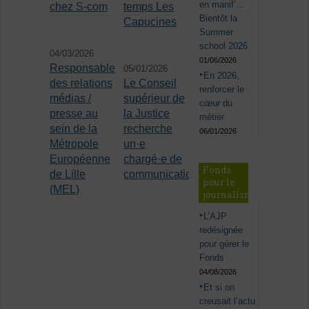
en manif’…
chez S-com
temps Les
Bientôt la
Capucines
Summer
school 2026
04/03/2026
01/06/2026
Responsable
05/01/2026
En 2026,
des relations
Le Conseil
renforcer le
médias /
supérieur de
cœur du
presse au
la Justice
métier
sein de la
recherche
06/01/2026
Métropole
un·e
Européenne
chargé·e de
Fonds
de Lille
communication
pour le
(MEL)
journalisme
L’AJP
redésignée
pour gérer le
Fonds
04/08/2026
Et si on
creusait l’actu