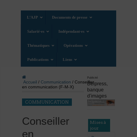
L’AJP
Documents de presse
Salarié·es
Indépendant·es
Thématiques
Opérations
Publications
Liens
Publicité
Accueil
/
Communication
/ Conseiller
Belpress,
en communication (F-M-X)
banque
d'images
COMMUNICATION
Conseiller
Mises à
jour
en