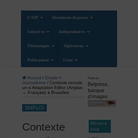
L’AJP
Documents de presse
Salarié·es
Indépendant·es
Thématiques
Opérations
Publications
Liens
Accueil
/
Emploi
•
Publicité
Journalisme
/ Contexte recrute
Belpress,
un·e Adaptation Editor (Anglais
banque
→ Français) à Bruxelles
d'images
EMPLOI
Mises à
Contexte
jour