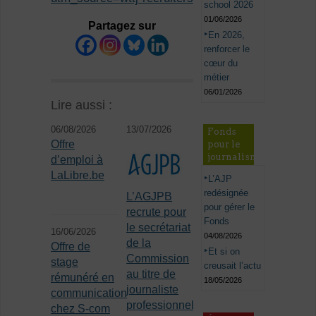
school 2026
01/06/2026
Partagez sur
En 2026,
renforcer le
cœur du
métier
06/01/2026
Lire aussi :
06/08/2026
13/07/2026
Fonds
Offre
pour le
journalisme
d’emploi à
LaLibre.be
L’AJP
redésignée
L’AGJPB
pour gérer le
recrute pour
Fonds
le secrétariat
16/06/2026
04/08/2026
de la
Offre de
Et si on
Commission
stage
creusait l’actu
au titre de
rémunéré en
18/05/2026
journaliste
communication
professionnel
chez S-com