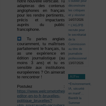
notre nouvelle verticale. Tu
s’outiller pour
adapteras des contenus
déconstruire
anglophones en français
les critiques
pour les rendre pertinents,
et y résister
précis et impactants
14/07/2026
auprès du public
L’AGJPB
francophone.
recrute pour
le secrétariat
Tu parles anglais
de la
couramment, tu maîtrises
Commission
parfaitement le français, tu
au titre de
as une expérience en
journaliste
édition journalistique (au
professionnel
moins 3 ans) et tu es
13/07/2026
sensible aux institutions
européennes ? On aimerait
te rencontrer !
AJPro
Environnement,
Postulez :
IA, sécurité
https://www.welcometothejungle.com/fr/companies/
en manif’…
editor-en-to-fr-bruxelles-
Bientôt la
politique_bruxelles?
Summer
utm_source=wttj-recruiters