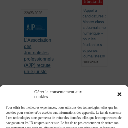
Étudiants
Appel à
22/05/2026
candidatures :
Master class
« Journalisme
numérique »
pour les
L’Association
étudiant·e·s
des
et jeunes
Journalistes
journalistes￼
professionnels
30/03/2023
(AJP) recrute
un·e juriste
Gérer le consentement aux
cookies
Pour offrir les meilleures expériences, nous utilisons des technologies telles que les
cookies pour stocker et/ou accéder aux informations des appareils. Le fait de consentir
à ces technologies nous permettra de traiter des données telles que le comportement de
navigation ou les ID uniques sur ce site. Le fait de ne pas consentir ou de retirer son