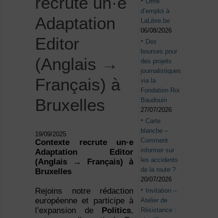
recrute un·e
Offre
d’emploi à
Adaptation
LaLibre.be
06/08/2026
Editor
Des
bourses pour
(Anglais →
des projets
journalistiques
Français) à
via la
Fondation Roi
Bruxelles
Baudouin
27/07/2026
Carte
blanche –
19/09/2025
Comment
Contexte recrute un·e
informer sur
Adaptation Editor
les accidents
(Anglais → Français) à
de la route ?
Bruxelles
20/07/2026
Rejoins notre rédaction
Invitation –
européenne et participe à
Atelier de
l’expansion de
Politics
,
Résistance :