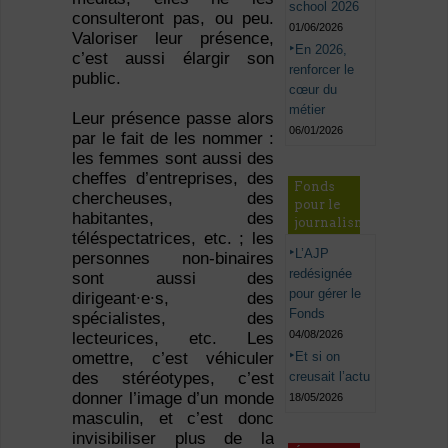
school 2026
consulteront pas, ou peu.
01/06/2026
Valoriser leur présence,
En 2026,
c’est aussi élargir son
renforcer le
public.
cœur du
métier
Leur présence passe alors
06/01/2026
par le fait de les nommer :
les femmes sont aussi des
cheffes d’entreprises, des
Fonds
chercheuses, des
pour le
habitantes, des
journalisme
téléspectatrices, etc. ; les
L’AJP
personnes non-binaires
redésignée
sont aussi des
pour gérer le
dirigeant∙e∙s, des
Fonds
spécialistes, des
04/08/2026
lecteurices, etc. Les
Et si on
omettre, c’est véhiculer
creusait l’actu
des stéréotypes, c’est
donner l’image d’un monde
18/05/2026
masculin, et c’est donc
invisibiliser plus de la