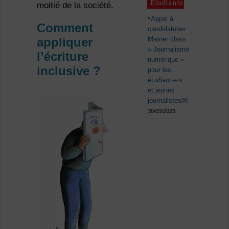
Étudiants
moitié de la société.
Appel à
Comment
candidatures :
Master class
appliquer
« Journalisme
l’écriture
numérique »
inclusive
?
pour les
étudiant·e·s
et jeunes
journalistes￼
30/03/2023