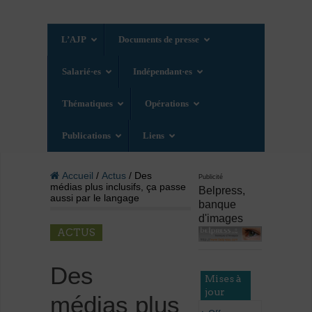
L’AJP
Documents de presse
Salarié·es
Indépendant·es
Thématiques
Opérations
Publications
Liens
Accueil
/
Actus
/ Des
Publicité
médias plus inclusifs, ça passe
Belpress,
aussi par le langage
banque
d'images
ACTUS
Des
Mises à
jour
médias plus