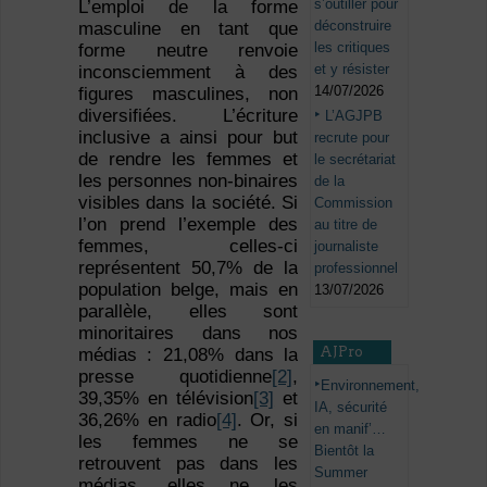
s’outiller pour
L’emploi de la forme
déconstruire
masculine en tant que
les critiques
forme neutre renvoie
et y résister
inconsciemment à des
14/07/2026
figures masculines, non
diversifiées. L’écriture
L’AGJPB
inclusive a ainsi pour but
recrute pour
de rendre les femmes et
le secrétariat
les personnes non-binaires
de la
visibles dans la société. Si
Commission
l’on prend l’exemple des
au titre de
femmes, celles-ci
journaliste
représentent 50,7% de la
professionnel
population belge
, mais en
13/07/2026
parallèle, elles sont
minoritaires dans nos
AJPro
médias : 21,08% dans la
presse quotidienne
[2]
,
Environnement,
39,35% en télévision
[3]
et
IA, sécurité
36,26% en radio
[4]
. Or, si
en manif’…
les femmes ne se
Bientôt la
retrouvent pas dans les
Summer
médias, elles ne les