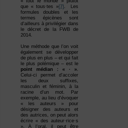
« tout le monde » plutôt
que « tous∙tes »
[7]
. Les
formules doubles et les
termes épicènes sont
d’ailleurs à privilégier dans
le décret de la FWB de
2014.
Une méthode que l’on voit
également se développer
de plus en plus – et qui fait
le plus polémique – est le
point médian : « ∙ »
.
Celui-ci permet d’accoler
les deux suffixes,
masculin et féminin, à la
racine d’un mot. Par
exemple, au lieu d’évoquer
« les auteurs » pour
désigner des auteurs et
des autrices, on peut alors
écrire « des auteur·rice·s
». À l’oral, il peut être