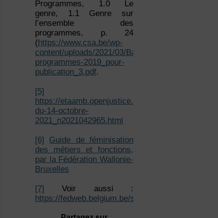
Programmes, 1.0 Le
genre, 1.1 Genre sur
l’ensemble des
programmes, p. 24
(
https://www.csa.be/wp-
content/uploads/2021/03/Barometre-
programmes-2019_pour-
publication_3.pdf
.
[5]
https://etaamb.openjustice.be/fr/decret-
du-14-octobre-
2021_n2021042965.html
[6]
Guide de féminisation
des métiers et fonctions,
par la Fédération Wallonie-
Bruxelles
[7]
Voir aussi :
https://fedweb.belgium.be/sites/default/files/d
Partagez sur