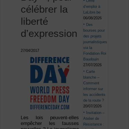
Offre
célébrer la
d’emploi à
LaLibre.be
liberté
06/08/2026
Des
d’expression
bourses pour
des projets
journalistiques
via la
27/04/2017
Fondation Roi
Baudouin
27/07/2026
Carte
blanche –
Comment
informer sur
les accidents
de la route ?
20/07/2026
Invitation –
Les lois peuvent-elles
Atelier de
empêcher les fausses
Résistance :