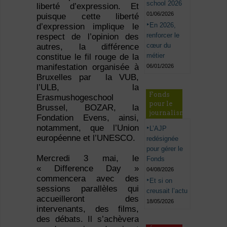
school 2026
liberté d’expression. Et
01/06/2026
puisque cette liberté
En 2026,
d’expression implique le
renforcer le
respect de l’opinion des
cœur du
autres, la différence
métier
constitue le fil rouge de la
manifestation organisée à
06/01/2026
Bruxelles par la VUB,
l’ULB, la
Fonds
Erasmushogeschool
pour le
Brussel, BOZAR, la
journalisme
Fondation Evens, ainsi,
notamment, que l’Union
L’AJP
européenne et l’UNESCO.
redésignée
pour gérer le
Mercredi 3 mai, le
Fonds
« Difference Day »
04/08/2026
commencera avec des
Et si on
sessions parallèles qui
creusait l’actu
accueilleront des
18/05/2026
intervenants, des films,
des débats. Il s’achèvera