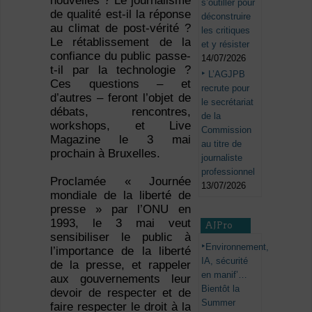
nouvelles ? Le journalisme
s’outiller pour
de qualité est-il la réponse
déconstruire
au climat de post-vérité ?
les critiques
Le rétablissement de la
et y résister
confiance du public passe-
14/07/2026
t-il par la technologie ?
L’AGJPB
Ces questions – et
recrute pour
d’autres – feront l’objet de
le secrétariat
débats, rencontres,
de la
workshops, et Live
Commission
Magazine le 3 mai
au titre de
prochain à Bruxelles.
journaliste
professionnel
Proclamée « Journée
13/07/2026
mondiale de la liberté de
presse » par l’ONU en
1993, le 3 mai veut
AJPro
sensibiliser le public à
Environnement,
l’importance de la liberté
IA, sécurité
de la presse, et rappeler
en manif’…
aux gouvernements leur
Bientôt la
devoir de respecter et de
Summer
faire respecter le droit à la