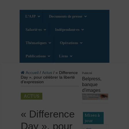
L’AJP
Documents de presse
Salarié·es
Indépendant·es
Thématiques
Opérations
Publications
Liens
Accueil
/
Actus
/ « Difference
Publicité
Day », pour célébrer la liberté
Belpress,
d’expression
banque
d'images
ACTUS
« Difference
Mises à
jour
Day », pour