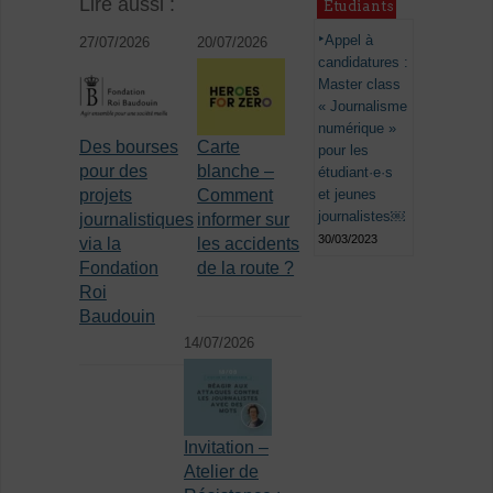
Lire aussi :
Étudiants
Appel à
27/07/2026
20/07/2026
candidatures :
Master class
« Journalisme
numérique »
Des bourses
Carte
pour les
pour des
blanche –
étudiant·e·s
et jeunes
projets
Comment
journalistes￼
journalistiques
informer sur
30/03/2023
via la
les accidents
Fondation
de la route ?
Roi
Baudouin
14/07/2026
Invitation –
Atelier de