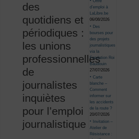
Offre
des
d’emploi à
LaLibre.be
quotidiens et
06/08/2026
Des
périodiques :
bourses pour
des projets
les unions
journalistiques
via la
professionnelles
Fondation Roi
Baudouin
de
27/07/2026
Carte
journalistes
blanche –
Comment
inquiètes
informer sur
les accidents
pour l’emploi
de la route ?
20/07/2026
journalistique
Invitation –
Atelier de
Résistance :