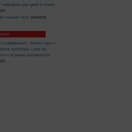
 redésignée pour gérer le Fonds
2026
 on creusait l’actu
18/05/2026
iants
 à candidatures : Master class «
alisme numérique » pour les
nt·e·s et jeunes journalistes￼
2023