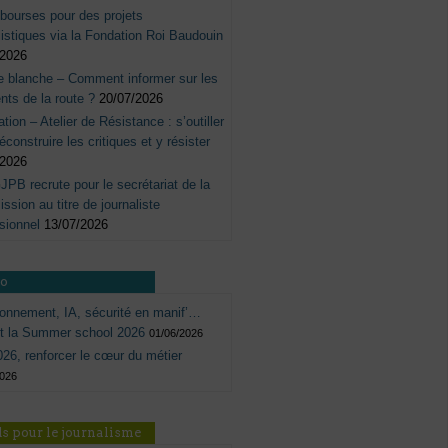
bourses pour des projets
listiques via la Fondation Roi Baudouin
/2026
e blanche – Comment informer sur les
nts de la route ?
20/07/2026
tation – Atelier de Résistance : s’outiller
éconstruire les critiques et y résister
/2026
JPB recrute pour le secrétariat de la
sion au titre de journaliste
sionnel
13/07/2026
ro
onnement, IA, sécurité en manif’…
ôt la Summer school 2026
01/06/2026
26, renforcer le cœur du métier
2026
s pour le journalisme