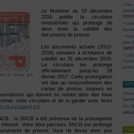
Des 
Le Moniteur du 19 décembre
journa
2016 publie la circulaire
27/07
ministérielle qui prolonge de
Cart
deux mois la validité des
accide
documents de presse.
Invi
pour d
Les documents actuels (2012-
14/07
2016) venaient à échéance de
L’AG
validité au 31 décembre 2016.
Commis
La circulaire les prolonge
profes
officiellement jusqu’au 28
carte de presse des
février 2017. Cette prolongation
est due au renouvellement des
AJP
cartes de presse, toujours en
Envir
ournalistes qui doivent se rendre dans des lieux
Bient
primer cette circulaire et de la garder avec leurs
s la circulaire ici)
En 20
06/01/
NCB : la SNCB a été prévenue de la prolongation
t informé. Votre libre parcours SNCB est prolongé
Fond
ocuments de presse. Vous ne devez donc pas