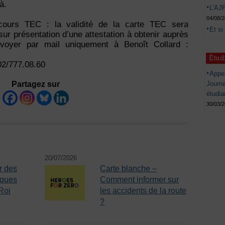
à.
L’AJP
04/08/
arcours TEC : la validité de la carte TEC sera
Et si
ur présentation d’une attestation à obtenir auprès
nvoyer par mail uniquement à Benoît Collard :
Étud
02/777.08.60
Appel
Journ
Partagez sur
étudia
30/03/
20/07/2026
r des
Carte blanche –
iques
Comment informer sur
Roi
les accidents de la route
?