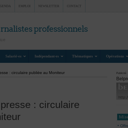
GENDA
EMPLOI
NEWSLETTER
CONTACT
rnalistes professionnels
nue
Salarié·es
Indépendant·es
Thématiques
Opérations
se : circulaire publiée au Moniteur
Publicité
Belpr
resse : circulaire
iteur
Mise
Offr