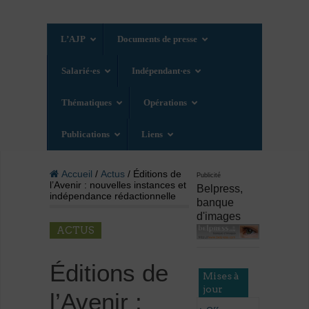
L’AJP
Documents de presse
Salarié·es
Indépendant·es
Thématiques
Opérations
Publications
Liens
Accueil
/
Actus
/ Éditions de
Publicité
l’Avenir : nouvelles instances et
Belpress,
indépendance rédactionnelle
banque
d'images
ACTUS
Éditions de
Mises à
jour
l’Avenir :