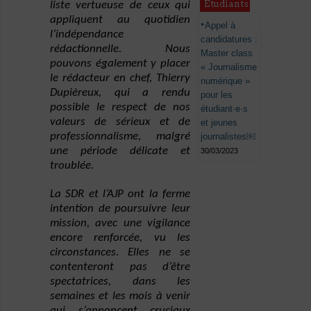
Étudiants
liste vertueuse de ceux qui
appliquent au quotidien
Appel à
l’indépendance
candidatures :
rédactionnelle. Nous
Master class
pouvons également y placer
« Journalisme
le rédacteur en chef, Thierry
numérique »
Dupièreux, qui a rendu
pour les
possible le respect de nos
étudiant·e·s
valeurs de sérieux et de
et jeunes
professionnalisme, malgré
journalistes￼
une période délicate et
30/03/2023
troublée.
La SDR et l’AJP ont la ferme
intention de poursuivre leur
mission, avec une vigilance
encore renforcée, vu les
circonstances. Elles ne se
contenteront pas d’être
spectatrices, dans les
semaines et les mois à venir
qui s’annoncent cruciaux