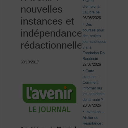
Offre
nouvelles
d’emploi à
LaLibre.be
instances et
06/08/2026
Des
indépendance
bourses pour
des projets
journalistiques
rédactionnelle
via la
Fondation Roi
Baudouin
30/10/2017
27/07/2026
Carte
blanche –
Comment
informer sur
les accidents
de la route ?
20/07/2026
Invitation –
Atelier de
Résistance :