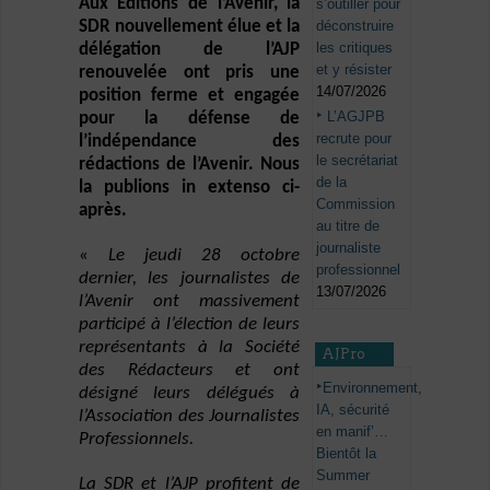
Aux Editions de l’Avenir, la
s’outiller pour
déconstruire
SDR nouvellement élue et la
les critiques
délégation de l’AJP
et y résister
renouvelée ont pris une
14/07/2026
position ferme et engagée
L’AGJPB
pour la défense de
recrute pour
l’indépendance des
le secrétariat
rédactions de l’Avenir. Nous
de la
la publions in extenso ci-
Commission
après.
au titre de
journaliste
«
Le jeudi 28 octobre
professionnel
dernier, les journalistes de
13/07/2026
l’Avenir ont massivement
participé à l’élection de leurs
représentants à la Société
AJPro
des Rédacteurs et ont
Environnement,
désigné leurs délégués à
IA, sécurité
l’Association des Journalistes
en manif’…
Professionnels.
Bientôt la
Summer
La SDR et l’AJP profitent de