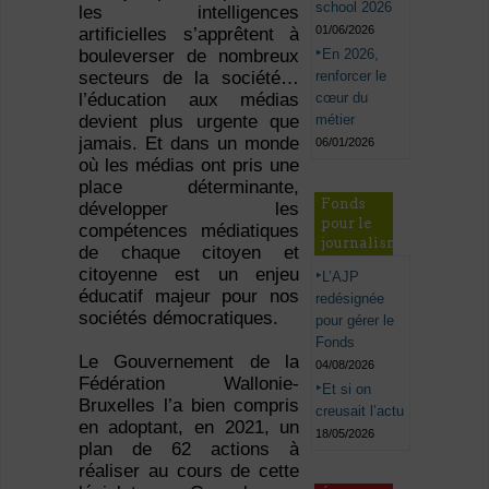
school 2026
les intelligences
01/06/2026
artificielles s’apprêtent à
En 2026,
bouleverser de nombreux
renforcer le
secteurs de la société…
cœur du
l’éducation aux médias
métier
devient plus urgente que
jamais. Et dans un monde
06/01/2026
où les médias ont pris une
place déterminante,
Fonds
développer les
pour le
compétences médiatiques
journalisme
de chaque citoyen et
citoyenne est un enjeu
L’AJP
éducatif majeur pour nos
redésignée
sociétés démocratiques.
pour gérer le
Fonds
Le Gouvernement de la
04/08/2026
Fédération Wallonie-
Et si on
Bruxelles l’a bien compris
creusait l’actu
en adoptant, en 2021, un
18/05/2026
plan de 62 actions à
réaliser au cours de cette