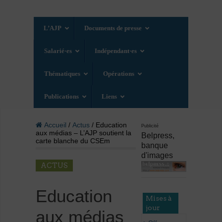
L’AJP
Documents de presse
Salarié·es
Indépendant·es
Thématiques
Opérations
Publications
Liens
Accueil
/
Actus
/ Education
Publicité
aux médias – L’AJP soutient la
Belpress,
carte blanche du CSEm
banque
d'images
ACTUS
Education
Mises à
jour
aux médias