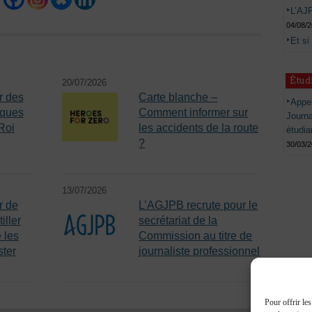
L’AJP
04/08/
Et si
Étud
20/07/2026
r des
Carte blanche –
Appel
iques
Comment informer sur
Journ
Roi
les accidents de la route
étudia
?
30/03/
13/07/2026
r de
L’AGJPB recrute pour le
iller
secrétariat de la
 les
Commission au titre de
ster
journaliste professionnel
Pour offrir le