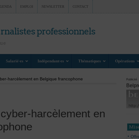
GENDA
EMPLOI
NEWSLETTER
CONTACT
rnalistes professionnels
nue
Salarié·es
Indépendant·es
Thématiques
Opérations
yber-harcèlement en Belgique francophone
Publicité
Belpr
 cyber-harcèlement en
cophone
Mise
Offr