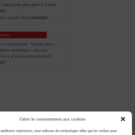
 redésignée pour gérer le Fonds
2026
 on creusait l’actu
18/05/2026
iants
 à candidatures : Master class «
alisme numérique » pour les
nt·e·s et jeunes journalistes￼
2023
Gérer le consentement aux cookies
s meilleures expériences, nous utilisons des technologies telles que les cookies pour