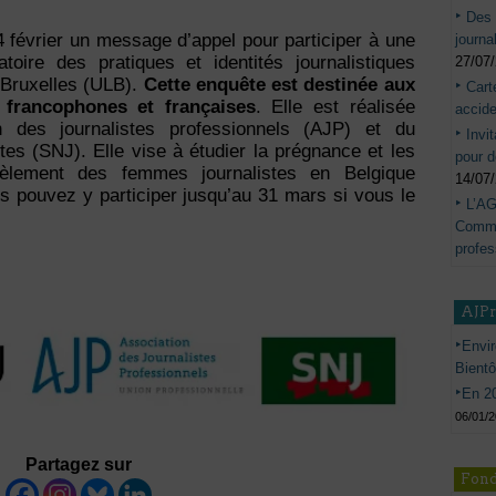
Des 
 février un message d’appel pour participer à une
journa
oire des pratiques et identités journalistiques
27/07
e Bruxelles (ULB).
Cette enquête est destinée aux
Cart
 francophones et françaises
. Elle est réalisée
accide
on des journalistes professionnels (AJP) et du
Invi
tes (SNJ). Elle vise à étudier la prégnance et les
pour d
èlement des femmes journalistes en Belgique
14/07
s pouvez y participer jusqu’au 31 mars si vous le
L’AG
Commis
profes
AJP
Envir
Bient
En 20
06/01/
Partagez sur
Fond