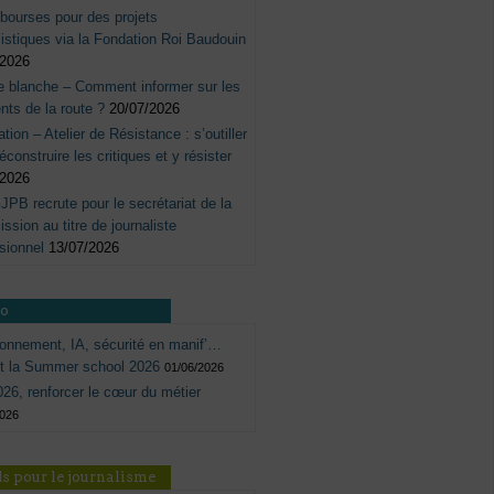
bourses pour des projets
listiques via la Fondation Roi Baudouin
/2026
e blanche – Comment informer sur les
nts de la route ?
20/07/2026
tation – Atelier de Résistance : s’outiller
éconstruire les critiques et y résister
/2026
JPB recrute pour le secrétariat de la
sion au titre de journaliste
sionnel
13/07/2026
ro
onnement, IA, sécurité en manif’…
ôt la Summer school 2026
01/06/2026
26, renforcer le cœur du métier
2026
s pour le journalisme